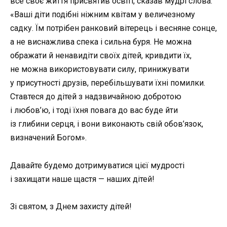
все своє життя присвятив освіті, сказав мудрі слова:
«Ваші діти подібні ніжним квітам у величезному
садку. Їм потрібен ранковий вітерець і весняне сонце,
а не виснажлива спека і сильна буря. Не можна
ображати й ненавидіти своїх дітей, кривдити їх,
не можна використовувати силу, принижувати
у присутності друзів, перебільшувати їхні помилки.
Ставтеся до дітей з надзвичайною добротою
і любов’ю, і тоді їхня повага до вас буде йти
із глибини серця, і вони виконають свій обов’язок,
визначений Богом».
Давайте будемо дотримуватися цієї мудрості
і захищати наше щастя — наших дітей!
Зі святом, з Днем захисту дітей!