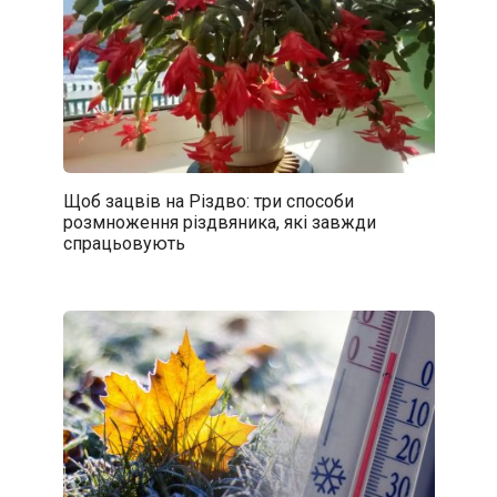
Щоб зацвів на Різдво: три способи
розмноження різдвяника, які завжди
спрацьовують