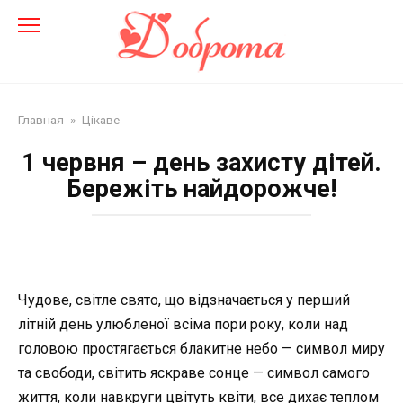
Перейти
до
змісту
Главная
»
Цікаве
1 червня – день захисту дітей.
Бережіть найдорожче!
Чудове, світле свято, що відзначається у перший
літній день улюбленої всіма пори року, коли над
головою простягається блакитне небо — символ миру
та свободи, світить яскраве сонце — символ самого
життя, коли навкруги цвітуть квіти, все дихає теплом