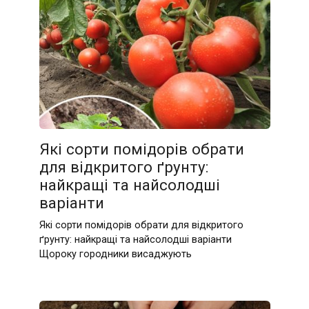
Які сорти помідорів обрати
для відкритого ґрунту:
найкращі та найсолодші
варіанти
Які сорти помідорів обрати для відкритого
ґрунту: найкращі та найсолодші варіанти
Щороку городники висаджують