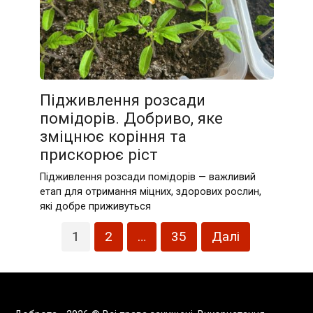
Підживлення розсади
помідорів. Добриво, яке
зміцнює коріння та
прискорює ріст
Підживлення розсади помідорів — важливий
етап для отримання міцних, здорових рослин,
які добре приживуться
Пагінація
1
2
…
35
Далі
записів