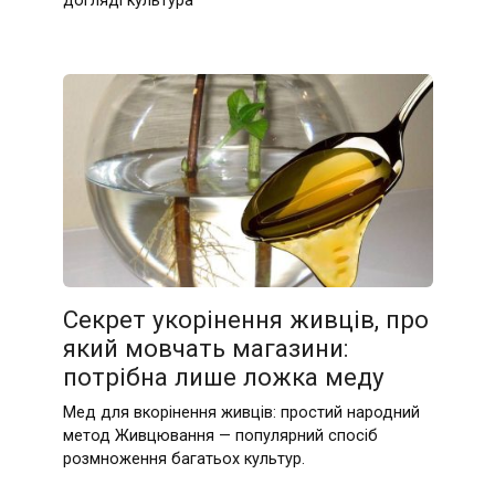
догляді культура
Секрет укорінення живців, про
який мовчать магазини:
потрібна лише ложка меду
Мед для вкорінення живців: простий народний
метод Живцювання — популярний спосіб
розмноження багатьох культур.