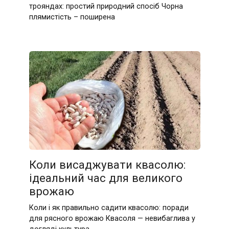
трояндах: простий природний спосіб Чорна
плямистість – поширена
Коли висаджувати квасолю:
ідеальний час для великого
врожаю
Коли і як правильно садити квасолю: поради
для рясного врожаю Квасоля — невибаглива у