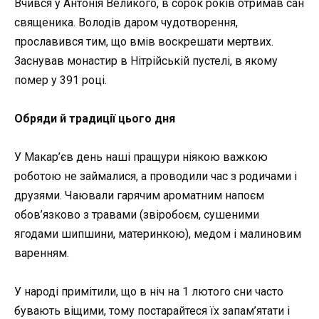
Вчився у Антонія Великого, в сорок років отримав сан
священика. Володів даром чудотворення,
прославився тим, що вмів воскрешати мертвих.
Заснував монастир в Нітрійській пустелі, в якому
помер у 391 році.
Обряди й традиції цього дня
У Макар’єв день наші пращури ніякою важкою
роботою не займалися, а проводили час з родичами і
друзями. Чаювали гарячим ароматним напоєм
обов’язково з травами (звіробоєм, сушеними
ягодами шипшини, материнкою), медом і малиновим
варенням.
У народі примітили, що в ніч на 1 лютого сни часто
бувають віщими, тому постарайтеся їх запам’ятати і