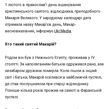
1 лютого в православ’ї день вшанування
християнського святого, відлюдника, преподобного
Макарія Великого. У народному календарі дата
отримала назву Макар’єв день, Макар-
весновказівник, інформує
Ukr.Media
.
Хто такий святий Макарій?
Родом він був з Нижнього Єгипту, проживав у IV
столітті. За наполяганням батьків одружився рано, але
незабаром дружина померла. Коли пішли в інший
світ і батьки, Макарій оселився в найближчій пустелі,
де став послушником при старці-відлюднику.
Пізніше кілька років прожив на самоті в Фаранській
пустелі.