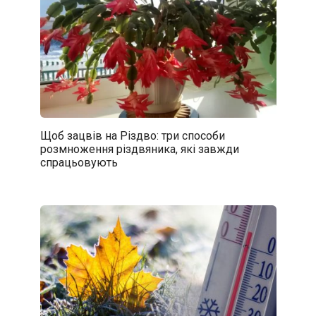
Щоб зацвів на Різдво: три способи
розмноження різдвяника, які завжди
спрацьовують