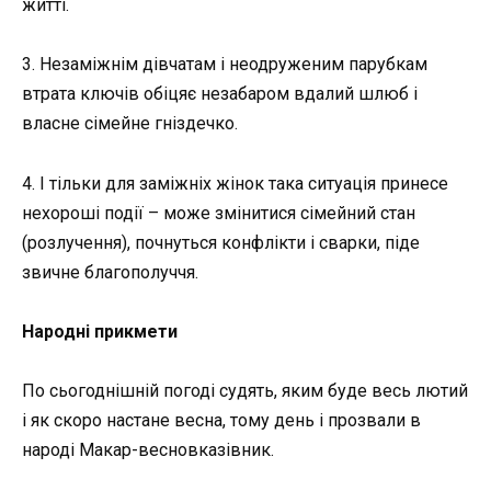
житті.
3. Незаміжнім дівчатам і неодруженим парубкам
втрата ключів обіцяє незабаром вдалий шлюб і
власне сімейне гніздечко.
4. І тільки для заміжніх жінок така ситуація принесе
нехороші події – може змінитися сімейний стан
(розлучення), почнуться конфлікти і сварки, піде
звичне благополуччя.
Народні прикмети
По сьогоднішній погоді судять, яким буде весь лютий
і як скоро настане весна, тому день і прозвали в
народі Макар-весновказівник.