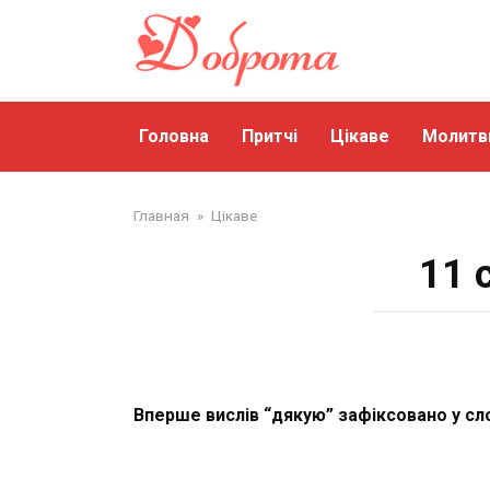
Перейти
до
змісту
Головна
Притчі
Цікаве
Молитв
Главная
»
Цікаве
11 
Вперше вислів “дякую” зафіксовано у сло