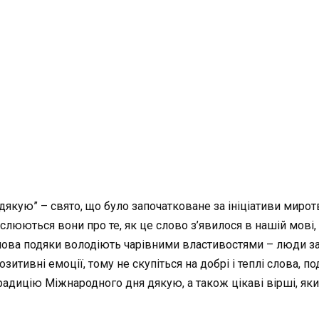
“дякую” – свято, що було започатковане за ініціативи мир
слюються вони про те, як це слово з’явилося в нашій мові, 
лова подяки володіють чарівними властивостями – люди за
тивні емоції, тому не скупіться на добрі і теплі слова, по
 традицію Міжнародного дня дякую, а також цікаві вірші, як