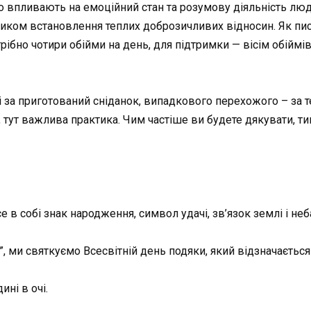
о впливають на емоційний стан та розумову діяльність люд
ідником встановлення теплих доброзичливих відносин. Як п
ібно чотири обійми на день, для підтримки — вісім обіймів
 за приготований сніданок, випадкового перехожого – за т
ві, тут важлива практика. Чим частіше ви будете дякувати, 
в собі знак народження, символ удачі, зв’язок землі і неба,
, ми святкуємо Всесвітній день подяки, який відзначається
ні в очі.