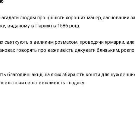
ую
 нагадати людям про цінність хороших манер, заснований з
у, виданому в Парижі в 1586 році.
х святкують з великим розмахом, проводячи ярмарки, влашт
тановах говорять про важливість дякувати близьким, розпові
ять благодійні акції, на яких збирають кошти для нужденн
словлюючи свою ввічливість і подяку.