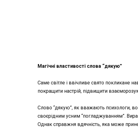
Магічні властивості слова “дякую”
Саме світле і ввічливе свято покликане нав
покращити настрій, підвищити взаєморозум
Слово “дякую”, як вважають психологи, во
своєрідним усним “погладжуванням”. Вираз п
Однак справжня вдячність, яка може принес