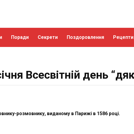
и
Поради
Секрети
Поздоровлення
Рецепти
січня Всесвітній день “дя
внику-розмовнику, виданому в Парижі в 1586 році.