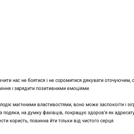
чити нас не боятися і не соромитися дякувати оточуючим, св
іння і зарядити позитивними емоціями.
лодіє магічними властивостями, воно може заспокоїти і зіг
одяки, на думку фахівців, покращує здоров’я як адресату, 
ти користь, повинна йти тільки від чистого серця.