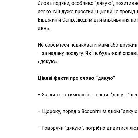
Слова подяки, особливо “дякую”, позитивн
легко, він дуже простий і щирий і є пров
Вірджинія Сатір, людям для виживання потр
день.
Не соромтеся подякувати мамі або дружині
– за надану послугу. Як і в будь-якій спра
«дякую».
Цікаві факти про слово “дякую”
– За своєю етимологією слово “дякую” несе 
– Щороку, поряд з Всесвітнім днем “дякую”
– Говорячи “дякую”, потрібно дивитися люди