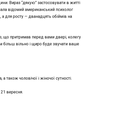
ини. Вираз “дякую” застосовувати в житті
исала відомий американський психолог
, а для росту — дванадцять обіймів на
е, що притримав перед вами двері, колегу
тим більш вільно і щиро буде звучати ваше
 а також чоловічої і жіночої сутності.
 21 вересня.