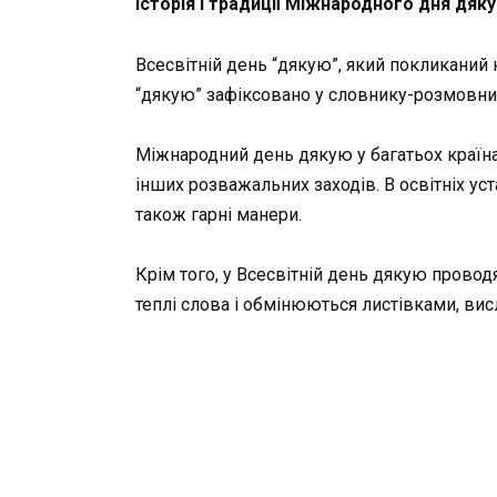
Історія і традиції Міжнародного дня дяк
Всесвітній день “дякую”, який покликаний
“дякую” зафіксовано у словнику-розмовник
Міжнародний день дякую у багатьох країна
інших розважальних заходів. В освітніх ус
також гарні манери.
Крім того, у Всесвітній день дякую провод
теплі слова і обмінюються листівками, ви