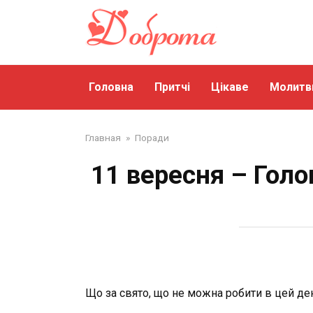
Перейти
до
змісту
Головна
Притчі
Цікаве
Молитв
Главная
»
Поради
11 вересня – Голо
Що за свято, що не можна робити в цей ден