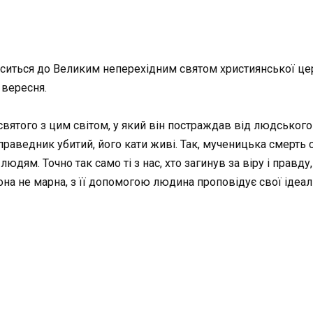
оситься до Великим неперехідним святом християнської цер
 вересня.
вятого з цим світом, у який він постраждав від людського г
праведник убитий, його кати живі. Так, мученицька смерть с
 людям. Точно так само ті з нас, хто загинув за віру і правд
на не марна, з її допомогою людина проповідує свої ідеал