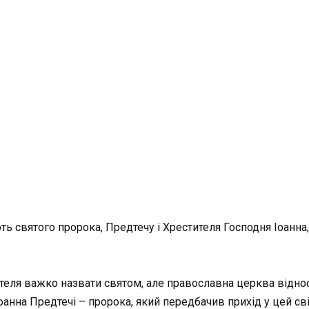
ть святого пророка, Предтечу і Хрестителя Господня Іоанна
теля важко назвати святом, але православна церква віднос
оанна Предтечі – пророка, який передбачив прихід у цей сві