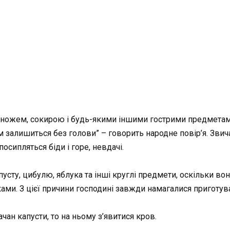
 ножем, сокирою і будь-якими іншими гострими предметами
м залишиться без голови” – говорить народне повір’я. Зви
осипляться біди і горе, невдачі.
пусту, цибулю, яблука та інші круглі предмети, оскільки в
ками. З цієї причини господині завжди намагалися приготува
чан капусти, то на ньому з’явитися кров.