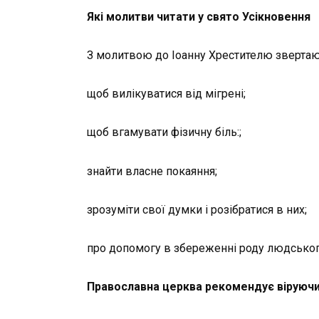
Які молитви читати у свято Усікновення
З молитвою до Іоанну Хрестителю звертаю
щоб вилікуватися від мігрені;
щоб вгамувати фізичну біль:;
знайти власне покаяння;
зрозуміти свої думки і розібратися в них;
про допомогу в збереженні роду людського
Православна церква рекомендує віруючи