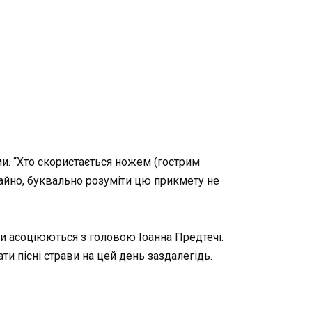
. “Хто скористається ножем (гострим
чайно, буквально розуміти цю прикмету не
они асоціюються з головою Іоанна Предтечі.
ти пісні страви на цей день заздалегідь.