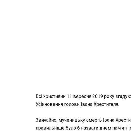
Всі християни 11 вересня 2019 року згадую
Усікновення голови Івана Хрестителя.
Звичайно, мученицьку смерть Іоана Хрести
правильніше було б назвати днем пам’яті І