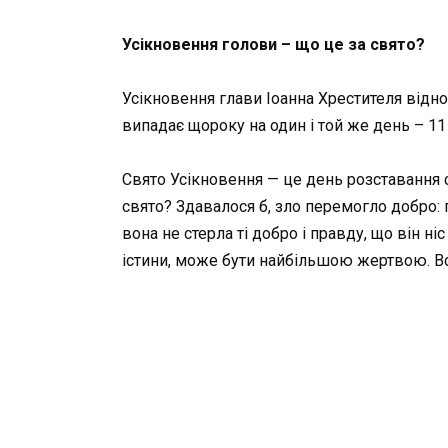
Усікновення голови – що це за свято?
Усікновення глави Іоанна Хрестителя відн
випадає щороку на один і той же день – 11
Свято Усікновення — це день розставання с
свято? Здавалося б, зло перемогло добро: 
вона не стерла ті добро і правду, що він ніс
істини, може бути найбільшою жертвою. Во