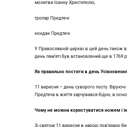
молитви Іоанну Хрестителю,
тропар Предтечі
кондак Предтечі
У Православній церкві в цей день також вш
день пам’яті був встановлений ще в 1769 ро
Як правильно постити в день Усікновенн
11 вересня – день суворого посту. Віруючі 
Предтеча в життя харчувався бідно, в осно
Чому не можна користуватися ножем і ін
Зі святом 11 вересня в народі пов’язано бе