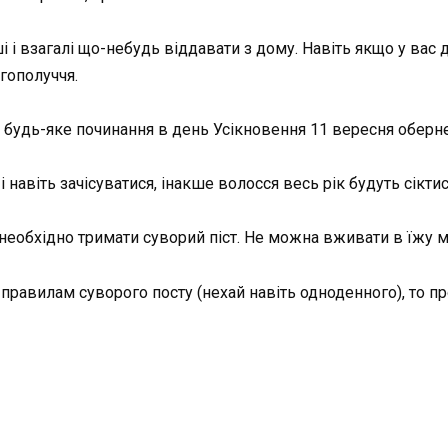
 і взагалі що-небудь віддавати з дому. Навіть якщо у вас 
гополуччя.
 будь-яке починання в день Усікновення 11 вересня оберн
навіть зачісуватися, інакше волосся весь рік будуть сіктис
необхідно тримати суворий піст. Не можна вживати в їжу м
правилам суворого посту (нехай навіть одноденного), то пр