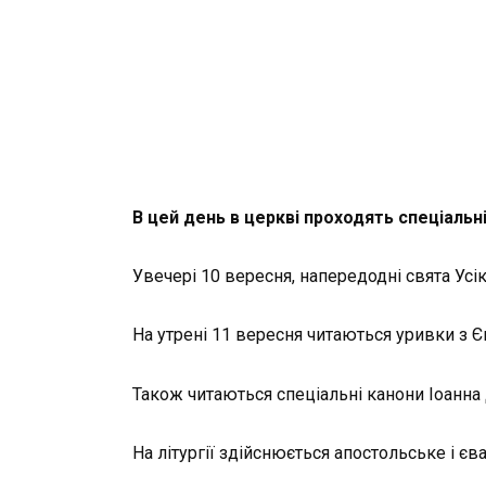
В цей день в церкві проходять спеціальн
Увечері 10 вересня, напередодні свята Усі
На утрені 11 вересня читаються уривки з Єв
Також читаються спеціальні канони Іоанна 
На літургії здійснюється апостольське і єв