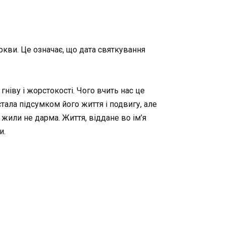
кви. Це означає, що дата святкування
ніву і жорстокості. Чого вчить нас це
тала підсумком його життя і подвигу, але
у, жили не дарма. Життя, віддане во ім’я
и.