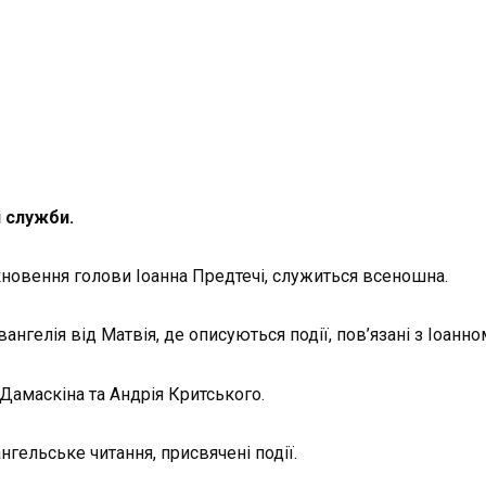
і служби.
кновення голови Іоанна Предтечі, служиться всеношна.
ангелія від Матвія, де описуються події, пов’язані з Іоанн
Дамаскіна та Андрія Критського.
ангельське читання, присвячені події.