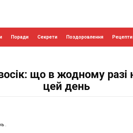
и
Поради
Секрети
Поздоровлення
Рецепти
восік: що в жодному разі
цей день
ь .