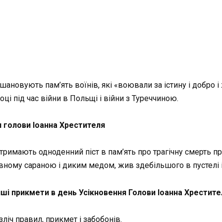
ановують пам’ять воїнів, які «воювали за істину і добро і
ці під час війни в Польщі і війни з Туреччиною.
я голови Іоанна Хрестителя
тримають одноденний піст в пам’ять про трагічну смерть про
вному сараною і диким медом, жив здебільшого в пустелі і
ші прикмети в день Усікновення Голови Іоанна Хрестите
зліч правил, прикмет і забобонів.