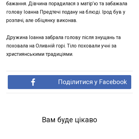
бажання. Дівчина порадилася з матір’ю та забажала
голову Іоанна Предтечі подану на блюді. Ірод був у
розпачі, але обіцянку виконав.
Дружина Іоанна забрала голову після знущань та
поховала на Оливній горі. Тіло поховали учні за
християнськими традиціями.
Поділитися у Facebook
Вам буде цікаво