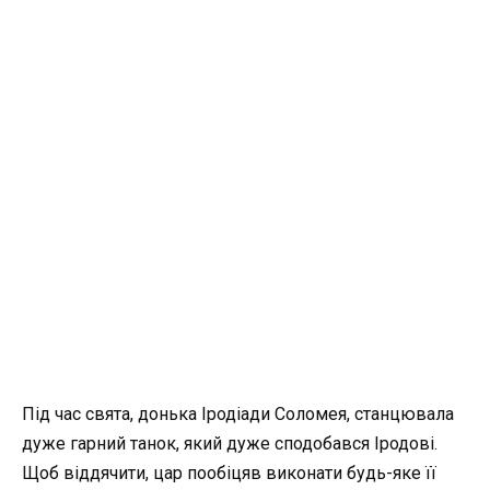
Під час свята, донька Іродіади Соломея, станцювала
дуже гарний танок, який дуже сподобався Іродові.
Щоб віддячити, цар пообіцяв виконати будь-яке її