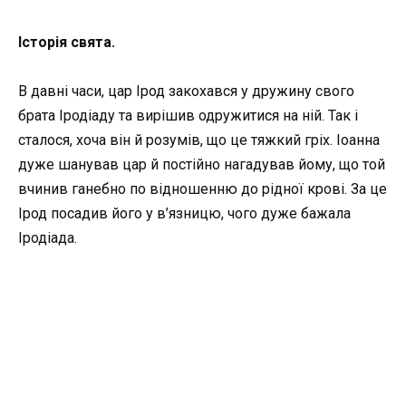
Історія свята.
В давні часи, цар Ірод закохався у дружину свого
брата Іродіаду та вирішив одружитися на ній. Так і
сталося, хоча він й розумів, що це тяжкий гріх. Іоанна
дуже шанував цар й постійно нагадував йому, що той
вчинив ганебно по відношенню до рідної крові. За це
Ірод посадив його у в’язницю, чого дуже бажала
Іродіада.