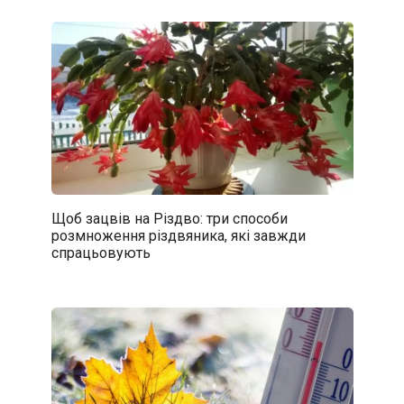
Щоб зацвів на Різдво: три способи
розмноження різдвяника, які завжди
спрацьовують