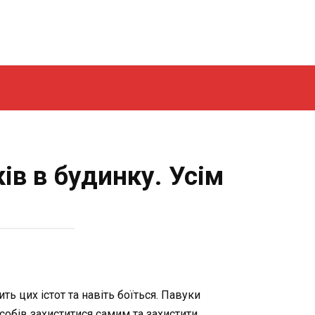
ів в будинку. Усім
ь цих істот та навіть боїться. Павуки
особів захиститися самим та захистити