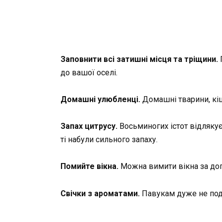
Заповнити всі затишні місця та тріщини.
до вашої оселі.
Домашні улюбленці.
Домашні тварини, кі
Запах цитрусу.
Восьминогих істот відляку
ті набули сильного запаху.
Помийте вікна.
Можна вимити вікна за доп
Свічки з ароматами.
Павукам дуже не подо