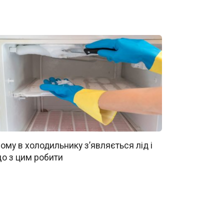
ому в холодильнику з’являється лід і
о з цим робити