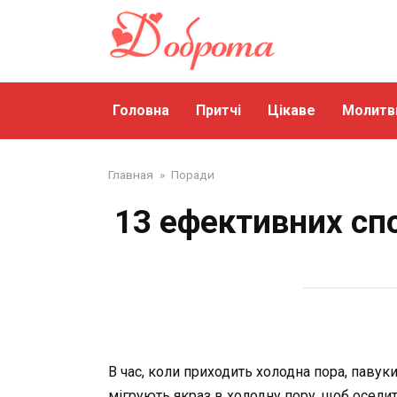
Перейти
до
змісту
Головна
Притчі
Цікаве
Молитв
Главная
»
Поради
13 ефективних спо
В час, коли приходить холодна пора, павуки
мігрують якраз в холодну пору, щоб оселити