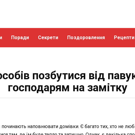
и
Поради
Секрети
Поздоровлення
Рецепти
собів позбутися від павук
господарям на замітку
 починають наповнювати домівки. Є багато тих, хто не любит
ся там, де їм буде тепло та затишно. Однак, є декілька сп