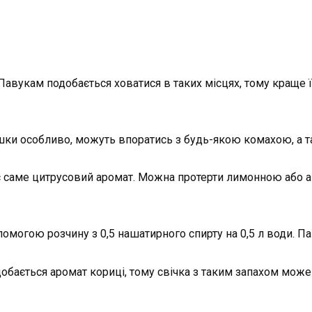
Павукам подобається ховатися в таких місцях, тому краще 
шки особливо, можуть впоратись з будь-якою комахою, а т
є саме цитрусовий аромат. Можна протерти лимонною або 
омогою розчину з 0,5 нашатирного спирту на 0,5 л води. П
бається аромат кориці, тому свічка з таким запахом може з