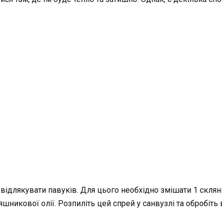
відлякувати павуків. Для цього необхідно змішати 1 склян
няшникової олії. Розпиліть цей спрей у санвузлі та обробіть 