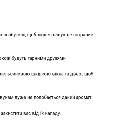
їх позбутися, щоб жоден павук не потрапив
акож будуть гарними друзями.
апельсиновою шкіркою вікна та двері, щоб
авукам дуже не подобається даний аромат.
ахистити вас від їх нападу.