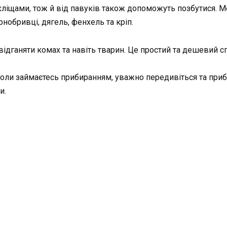
іщами, тож й від павуків також допоможуть позбутися. Мо
нобривці, дягель, фенхель та кріп.
ідганяти комах та навіть тварин. Це простий та дешевий сп
оли займаєтесь прибиранням, уважно передивіться та прибе
и.