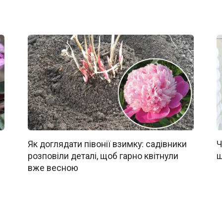
Як доглядати півонії взимку: садівники
Ч
розповіли деталі, щоб гарно квітнули
щ
вже весною