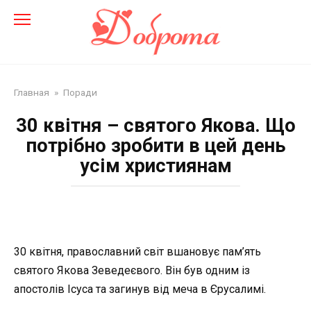
Перейти
до
змісту
Главная
»
Поради
30 квітня – святого Якова. Що
потрібно зробити в цей день
усім християнам
30 квітня, православний світ вшановує пам’ять
святого Якова Зеведеєвого. Він був одним із
апостолів Ісуса та загинув від меча в Єрусалимі.