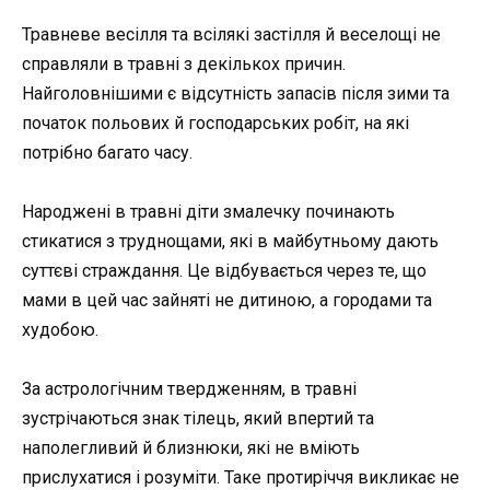
Травневе весілля та всілякі застілля й веселощі не
справляли в травні з декількох причин.
Найголовнішими є відсутність запасів після зими та
початок польових й господарських робіт, на які
потрібно багато часу.
Народжені в травні діти змалечку починають
стикатися з труднощами, які в майбутньому дають
суттєві страждання. Це відбувається через те, що
мами в цей час зайняті не дитиною, а городами та
худобою.
За астрологічним твердженням, в травні
зустрічаються знак тілець, який впертий та
наполегливий й близнюки, які не вміють
прислухатися і розуміти. Таке протиріччя викликає не