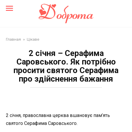
Перейти
до
змісту
Главная
»
Цікаве
2 січня – Серафима
Саровського. Як потрібно
просити святого Серафима
про здійснення бажання
2 січня, православна церква вшановує пам’ять
святого Серафима Саровського.