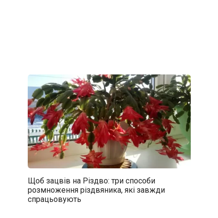
Щоб зацвів на Різдво: три способи
розмноження різдвяника, які завжди
спрацьовують