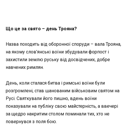
Що це за свято – день Трояна?
Назва походить від оборонної споруди – вала Трояна,
на якому слов’янські воїни збудували форпост і
захистили землю руську від досвідчених, добре
навчених римлян.
День, коли сталася битва і римські воїни були
розгромлені, став шанованим військовим святом на
Русі. Святкували його пишно, вдень воїни
показували на публіку свою майстерність, а ввечері
за щедро накритим столом поминали тих, хто не
повернувся з поля бою.