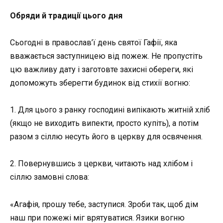
Обряди й традиції цього дня
Сьогодні в православ’ї день святої Гафії, яка
вважається заступницею від пожеж. Не пропустіть
цю важливу дату і заготовте захисні обереги, які
допоможуть зберегти будинок від стихії вогню:
1. Для цього з ранку господині випікають житній хліб
(якщо не виходить випекти, просто купіть), а потім
разом з сіллю несуть його в церкву для освячення.
2. Повернувшись з церкви, читають над хлібом і
сіллю замовні слова:
«Агафія, прошу тебе, заступися. Зроби так, щоб дім
наш при пожежі міг врятуватися. Язики вогню