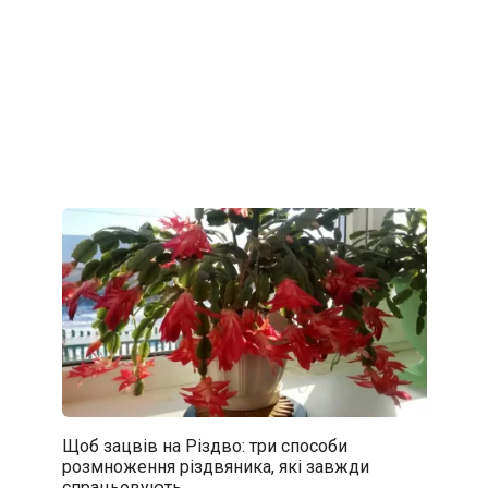
Щоб зацвів на Різдво: три способи
розмноження різдвяника, які завжди
спрацьовують