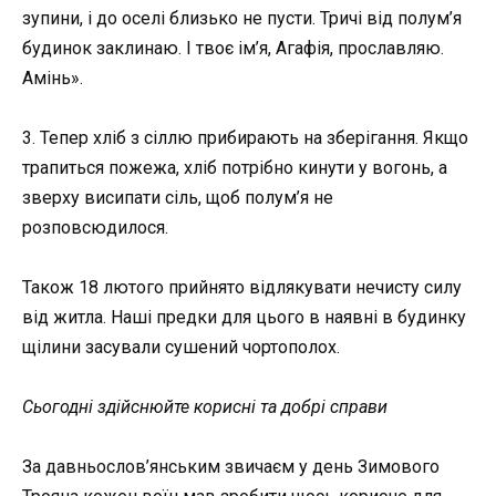
зупини, і до оселі близько не пусти. Тричі від полум’я
будинок заклинаю. І твоє ім’я, Агафія, прославляю.
Амінь».
3. Тепер хліб з сіллю прибирають на зберігання. Якщо
трапиться пожежа, хліб потрібно кинути у вогонь, а
зверху висипати сіль, щоб полум’я не
розповсюдилося.
Також 18 лютого прийнято відлякувати нечисту силу
від житла. Наші предки для цього в наявні в будинку
щілини засували сушений чортополох.
Сьогодні здійснюйте корисні та добрі справи
За давньослов’янським звичаєм у день Зимового