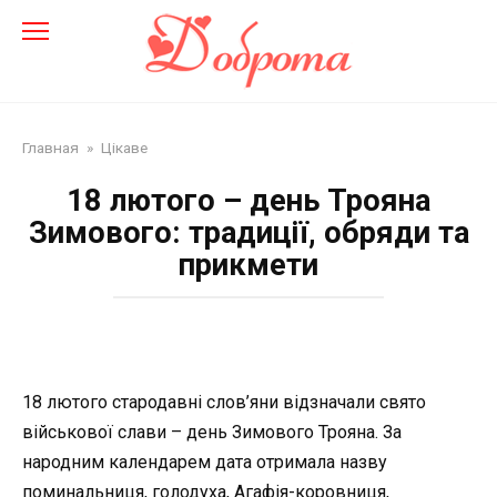
Перейти
до
змісту
Главная
»
Цікаве
18 лютого – день Трояна
Зимового: традиції, обряди та
прикмети
18 лютого стародавні слов’яни відзначали свято
військової слави – день Зимового Трояна. За
народним календарем дата отримала назву
поминальниця, голодуха, Агафія-коровниця,