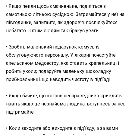
• Якщо пекли щось смачненьке, поділіться з
самотньою літньою сусідкою. Затримайтеся у неї на
півгодинки, запитайте, як здоров’я, поспілкуйтеся
небагато. Літнім людям так бракує уваги.
• Зробіть маленький подарунок комусь із
обслуговуючого персоналу. У лікарні почастуйте
апельсином медсестру, яка ставить крапельниці і
робить уколи; подаруйте маленьку шоколадку
прибиральниці, що наводить чистоту в під’їзді.
• Якщо бачите, що когось несправедливо кривдять,
навіть якщо це незнайома людина, вступітесь за неї,
підтримайте.
• Коли заходите або виходите з під’їзду, а за вами