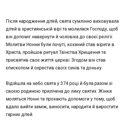
Після народження дітей, свята сумлінно виховувала
дітей в християнській вірі та молилася Господу, щоб
він допоміг навернути й чоловіка до своєї релігії.
Молитви Нонни були почуті, коханий став вірити в
Христа, пройшов ритуал Таїнства Хрещення та
присвятив своє життя церкві. Згодом він став
єпископом й охрестив своїх синів та доньку.
Відійшла на небо свята у 374 році й була разом зі
своєю родиною прилічена до лику святих. Жінки
моляться Нонні та прохають допомоги у тому, щоб
вдало вийти заміж, виносити, народити й виростити
гарних дітей.