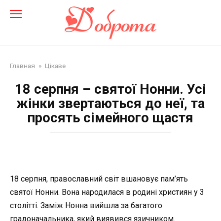
Перейти
до
змісту
Главная
»
Цікаве
18 серпня – святої Нонни. Усі
жінки звертаються до неї, та
просять сімейного щастя
18 серпня, православний світ вшановує пам’ять
святої Нонни. Вона народилася в родині християн у 3
столітті. Заміж Нонна вийшла за багатого
градоначальника, який виявився язичником.