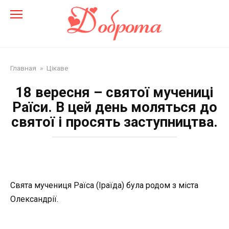
Перейти
до
змісту
Главная
»
Цікаве
18 вересня – святої мучениці
Раїси. В цей день моляться до
святої і просять заступництва.
Свята мучениця Раїса (Іраїда) була родом з міста
Олександрії.