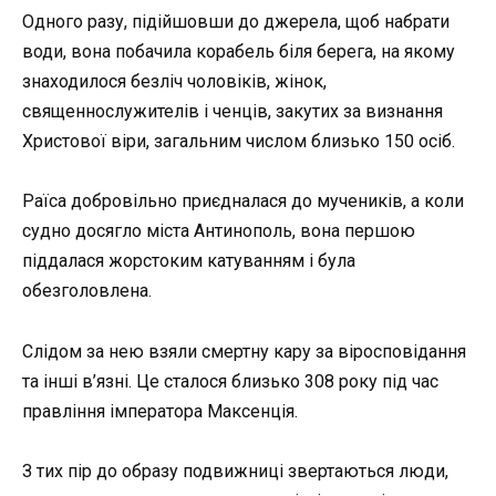
Одного разу, підійшовши до джерела, щоб набрати
води, вона побачила корабель біля берега, на якому
знаходилося безліч чоловіків, жінок,
священнослужителів і ченців, закутих за визнання
Христової віри, загальним числом близько 150 осіб.
Раїса добровільно приєдналася до мучеників, а коли
судно досягло міста Антинополь, вона першою
піддалася жорстоким катуванням і була
обезголовлена.
Слідом за нею взяли смертну кару за віросповідання
та інші в’язні. Це сталося близько 308 року під час
правління імператора Максенція.
З тих пір до образу подвижниці звертаються люди,