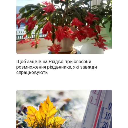
Щоб зацвів на Різдво: три способи
розмноження різдвяника, які завжди
спрацьовують