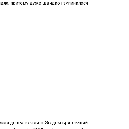
пливла, притому дуже швидко і зупинилася
авили до нього човен. Згодом врятований