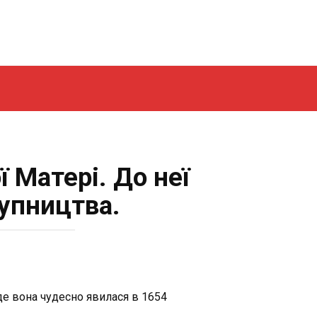
 Матері. До неї
тупництва.
де вона чудесно явилася в 1654