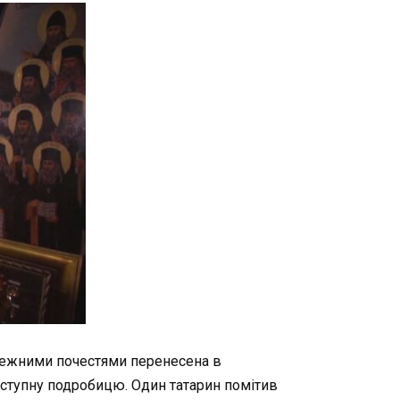
належними почестями перенесена в
наступну подробицю. Один татарин помітив