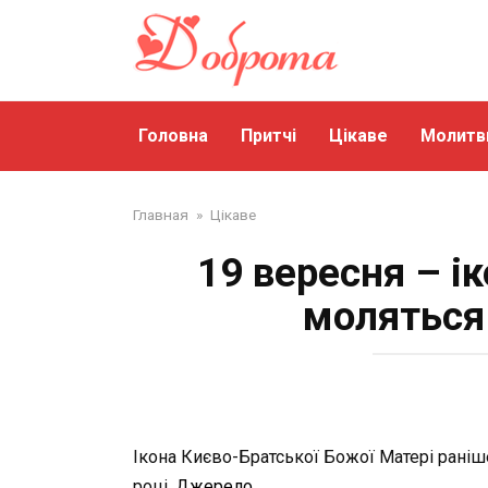
Перейти
до
змісту
Головна
Притчі
Цікаве
Молитв
Главная
»
Цікаве
19 вересня – і
моляться 
Ікона Києво-Братської Божої Матері раніш
році.
Джерело