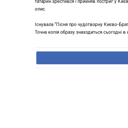
татарин хрестився і прийняв постриг у Киє
опис.
Існувала “Пісня про чудотворну Києво-Братс
Точна копія образу знаходиться сьогодні в