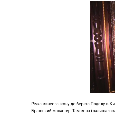
Річка винесла ікону до берега Подолу в К
Братський монастир. Там вона і залишалася