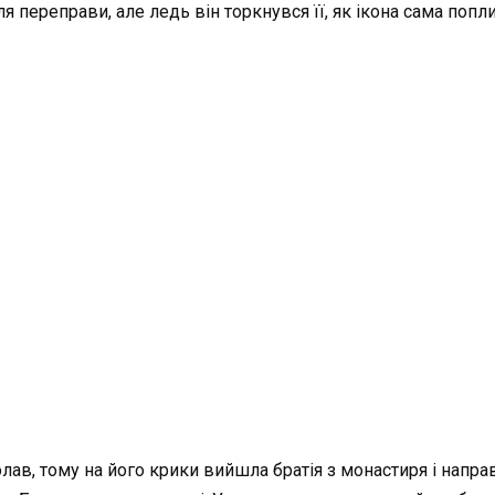
для переправи, але ледь він торкнувся її, як ікона сама по
лав, тому на його крики вийшла братія з монастиря і напр