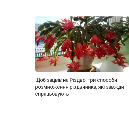
Щоб зацвів на Різдво: три способи
розмноження різдвяника, які завжди
спрацьовують