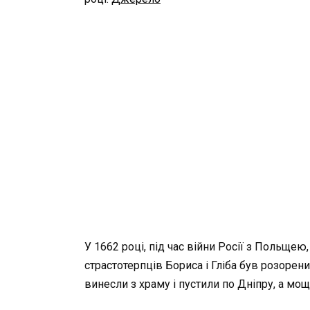
У 1662 році, під час війни Росії з Польщею
страстотерпців Бориса і Гліба був розорен
винесли з храму і пустили по Дніпру, а мощ