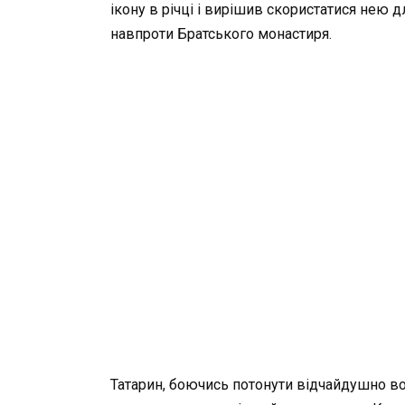
ікону в річці і вирішив скористатися нею 
навпроти Братського монастиря.
Татарин, боючись потонути відчайдушно во