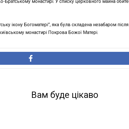
во-Братському монастирі. У списку церковного майна обителі
ьку ікону Богоматері”, яка булв складена незабаром після 1
 київському монастирі Покрова Божої Матері.
Вам буде цікаво