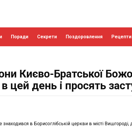
и
Поради
Секрети
Поздоровлення
Рецепти
кони Києво-Братської Божої
в цей день і просять зас
е знаходився в Борисоглібській церкви в місті Вишгороді, 