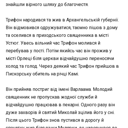
знайшли вірного шляху до благочестя.
Трифон народився та жив в Архангельській губернії.
Він відмовився одружуватися, таємно пішов з дому
та оселився в приходського священника в місті
Устюг. Увесь вільний час Трифон молився й
перебував у пості. Потім якийсь час він прожив у
місті Орлеці біля церкви відчайдушно переносячи
холод та голод. Через деякий час Трифон прийшов в
Пискорську обитель на річці Камі.
Він прийняв постриг від імені Варлаама. Молодий
священник не пропускав жодної служби й
відчайдушно працював в пекарні. Одного разу він
дуже захворів й святий Миколай зцілив його у сні.
Після цього Трифон знов пустився в дорогу й
спочатку жив біля річки Мулярки, де навернувся до