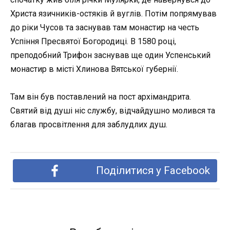
Христа язичників-остяків й вуглів. Потім попрямував
до ріки Чусов та заснував там монастир на честь
Успіння Пресвятої Богородиці. В 1580 році,
преподобний Трифон заснував ще один Успенський
монастир в місті Хлинова Вятської губернії.
Там він був поставлений на пост архімандрита.
Святий від душі ніс службу, відчайдушно молився та
благав просвітлення для заблудлих душ.
Поділитися у Facebook