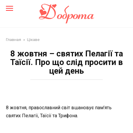
Перейти
до
змісту
Главная
»
Цікаве
8 жовтня – святих Пелагії та
Таїсії. Про що слід просити в
цей день
8 жовтня, православний світ вшановує пам’ять
святих Пелагії, Таїсії та Трифона.