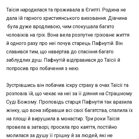
Таїсія народилася та проживала в Єгипті. Родина не
дала їй гарного християнського виховання. Дівчина
була дуже вродливою, чим спокушала багато
чоловіків на гріх. Вона вела розпутне гріховне життя
й одного разу про неї почув старець Пафнутій. Він
славився тим, що навертав до спасіння багато
заблудлих душ. Пафнутій відправився до Таїсії й
попросив про побачення з нею.
Зустрівшись він побачив іскру страху в очах Таїсії та
розповів їй, що чекає на неї за її діяння на Страшному
Суді Божому. Проповідь старця Пафнутія так вразила
жінку, що вона зібравши всі свої багатства, спалила їх
на площі й вирушила в монастир. Три роки Таїсія
провела в затворі, просила про каяття, постійно
молилася за душу її грішну й за людей, які не