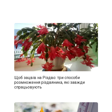
Щоб зацвів на Різдво: три способи
розмноження різдвяника, які завжди
спрацьовують