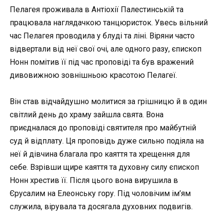
Пелагея проживала в Антіохії Палестинській та
працювала наглядачкою танцюристок. Увесь вільний
час Пелагея проводила у блуді та ліні. Віряни часто
відвертали від неї свої очі, але одного разу, єпископ
Нонн помітив її під час проповіді та був вражений
дивовижною зовнішньою красотою Пелагеї.
Він став відчайдушно молитися за грішницю й в один
світлий день до храму зайшла свята. Вона
приєдналася до проповіді святителя про майбутній
суд й відплату. Ця проповідь дуже сильно подіяла на
неї й дівчина благала про каяття та хрещення для
себе. Взрівши щире каяття та духовну силу єпископ
Нонн хрестив її. Після цього вона вирушила в
Єрусалим на Елеонську гору. Під чоловічим ім’ям
служила, вірувала та досягала духовних подвигів.