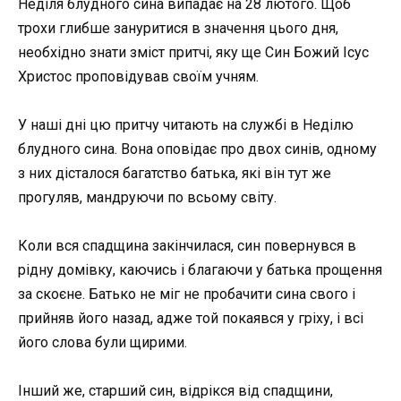
Неділя блудного сина випадає на 28 лютого. Щоб
трохи глибше зануритися в значення цього дня,
необхідно знати зміст притчі, яку ще Син Божий Ісус
Христос проповідував своїм учням.
У наші дні цю притчу читають на службі в Неділю
блудного сина. Вона оповідає про двох синів, одному
з них дісталося багатство батька, які він тут же
прогуляв, мандруючи по всьому світу.
Коли вся спадщина закінчилася, син повернувся в
рідну домівку, каючись і благаючи у батька прощення
за скоєне. Батько не міг не пробачити сина свого і
прийняв його назад, адже той покаявся у гріху, і всі
його слова були щирими.
Інший же, старший син, відрікся від спадщини,