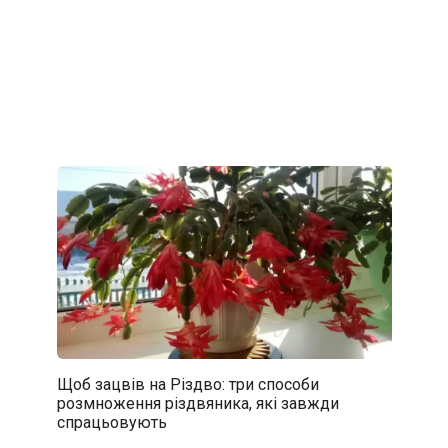
Щоб зацвів на Різдво: три способи
розмноження різдвяника, які завжди
спрацьовують