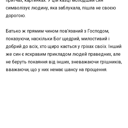
притчах, картинках. У цій казці молодший син
символізує людину, яка заблукала, пішла не своєю
дорогою.
Батько ж прямим чином пов’язаний з Господом,
показуючи, наскільки Бог щедрий, милостивий і
добрий до всіх, хто щиро кається у гріхах своїх. Інший
же син є яскравим прикладом людей праведних, але
не беруть покаяння від інших, зневажаючи грішників,
вважаючи, що у них немає шансу на прощення.