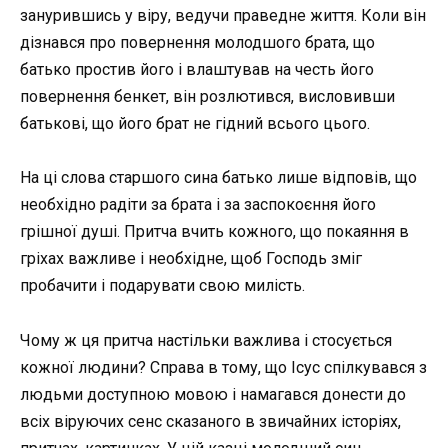
занурившись у віру, ведучи праведне життя. Коли він
дізнався про повернення молодшого брата, що
батько простив його і влаштував на честь його
повернення бенкет, він розлютився, висловивши
батькові, що його брат не гідний всього цього.
На ці слова старшого сина батько лише відповів, що
необхідно радіти за брата і за заспокоєння його
грішної душі. Притча вчить кожного, що покаяння в
гріхах важливе і необхідне, щоб Господь зміг
пробачити і подарувати свою милість.
Чому ж ця притча настільки важлива і стосується
кожної людини? Справа в тому, що Ісус спілкувався з
людьми доступною мовою і намагався донести до
всіх віруючих сенс сказаного в звичайних історіях,