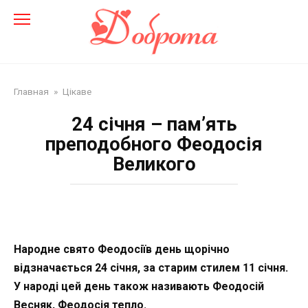
Перейти
до
змісту
Главная
»
Цікаве
24 січня – пам’ять
преподобного Феодосія
Великого
Народне свято Феодосіїв день щорічно
відзначається 24 січня, за старим стилем 11 січня.
У народі цей день також називають Феодосій
Весняк, Феодосія тепло.