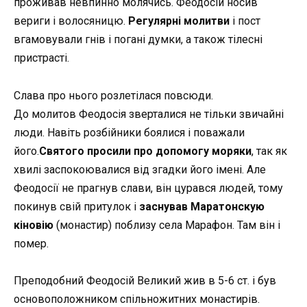
проживав невпинно молячись. Феодосій носив
вериги і волосяницю.
Регулярні молитви
і пост
вгамовували гнів і погані думки, а також тілесні
пристрасті.
Слава про нього розлетілася повсюди.
До молитов Феодосія зверталися не тільки звичайні
люди. Навіть розбійники боялися і поважали
його.
Святого просили про допомогу моряки
, так як
хвилі заспокоювалися від згадки його імені. Але
Феодосії не прагнув слави, він цурався людей, тому
покинув свій притулок і
заснував Маратонскую
кіновію
(монастир) поблизу села Марафон. Там він і
помер.
Преподобний Феодосій Великий жив в 5-6 ст. і був
основоположником спільножитних монастирів.