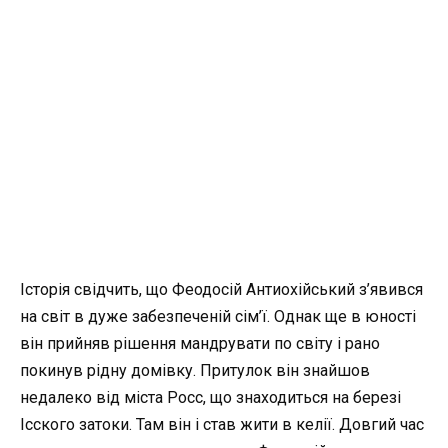
Історія свідчить, що Феодосій Антиохійський з’явився
на світ в дуже забезпеченій сім’ї. Однак ще в юності
він прийняв рішення мандрувати по світу і рано
покинув рідну домівку. Притулок він знайшов
недалеко від міста Росс, що знаходиться на березі
Ісского затоки. Там він і став жити в келії. Довгий час