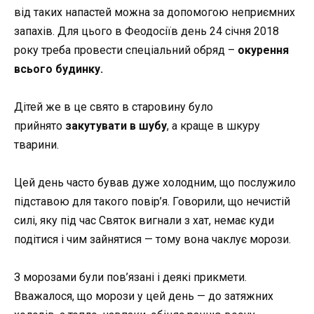
від таких напастей можна за допомогою неприємних
запахів. Для цього в Феодосіїв день 24 січня 2018
року треба провести спеціальний обряд –
окурення
всього будинку.
Дітей же в це свято в старовину було
прийнято
закутувати в шубу
, а краще в шкуру
тварини.
Цей день часто бував дуже холодним, що послужило
підставою для такого повір’я. Говорили, що нечистій
силі, яку під час Святок вигнали з хат, немає куди
подітися і чим зайнятися — тому вона чаклує морози.
З морозами були пов’язані і деякі прикмети.
Вважалося, що морози у цей день — до затяжних