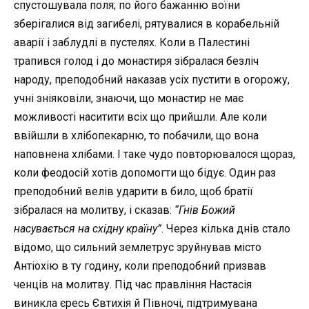
спустошувала поля; по його бажанню воїни
зберігалися від загибелі, рятувалися в корабельній
аварії і заблудлі в пустелях. Коли в Палестині
трапився голод і до монастиря зібралася безліч
народу, преподобний наказав усіх пустити в огорожу,
учні зніяковіли, знаючи, що монастир не має
можливості наситити всіх що прийшли. Але коли
ввійшли в хлібопекарню, то побачили, що вона
наповнена хлібами. І таке чудо повторювалося щораз,
коли феодосій хотів допомогти що бідує. Один раз
преподобний велів ударити в било, щоб братії
зібралася на молитву, і сказав:
“Гнів Божий
насувається на східну країну”
. Через кілька днів стало
відомо, що сильний землетрус зруйнував місто
Антіохію в ту годину, коли преподобний призвав
ченців на молитву. Під час правління Настасія
виникла єресь Євтихія й Півночі, підтримувана