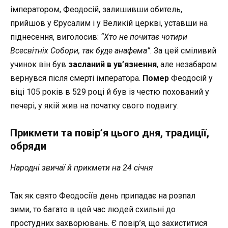
імператором, Феодосій, залишивши обитель,
прийшов у Єрусалим і у Великій церкві, уставши на
піднесення, виголосив:
“Хто не почитає чотири
Всесвітніх Собори, так буде анафема”
. За цей сміливий
учинок він був
засланий в ув’язнення
, але незабаром
вернувся після смерті імператора.
Помер
Феодосій у
віці 105 років в 529 році й був із честю похований у
печері, у якій жив на початку свого подвигу.
Прикмети та повір’я цього дня, традиції,
обряди
Народні звичаї й прикмети на 24 січня
Так як свято Феодосіїв день припадає на розпал
зими, то багато в цей час людей схильні до
простудних захворювань. Є повір’я, що захиститися