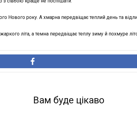
о з сівбою краще не поспішати.
ого Нового року. А хмарна передвіщає теплий день та відли
жаркого літа, а темна передвіщає теплу зиму й похмуре літо
Вам буде цікаво