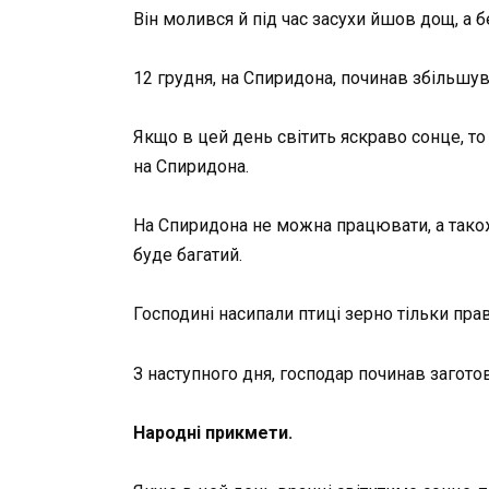
Він молився й під час засухи йшов дощ, а 
12 грудня, на Спиридона, починав збільшув
Якщо в цей день світить яскраво сонце, то
на Спиридона.
На Спиридона не можна працювати, а також
буде багатий.
Господині насипали птиці зерно тільки пра
З наступного дня, господар починав заготов
Народні прикмети.