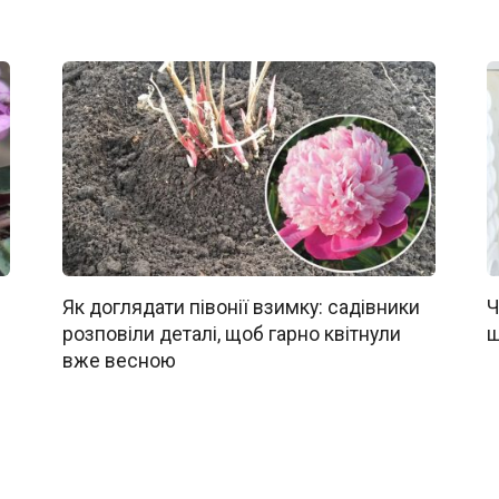
Як доглядати півонії взимку: садівники
Ч
розповіли деталі, щоб гарно квітнули
щ
вже весною