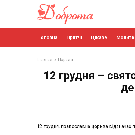
Перейти
до
змісту
Головна
Притчі
Цікаве
Молитв
Главная
»
Поради
12 грудня – свят
де
12 грудня, православна церква відзначає 