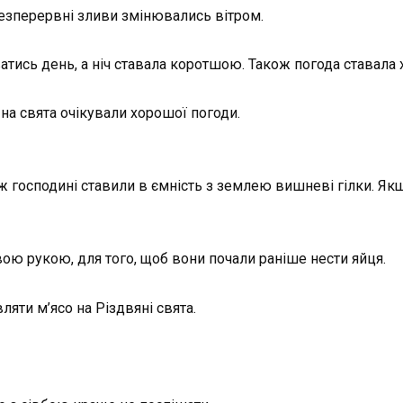
безперервні зливи змінювались вітром.
атись день, а ніч ставала коротшою. Також погода ставала
 на свята очікували хорошої погоди.
 господині ставили в ємність з землею вишневі гілки. Якщ
вою рукою, для того, щоб вони почали раніше нести яйця.
ляти м’ясо на Різдвяні свята.