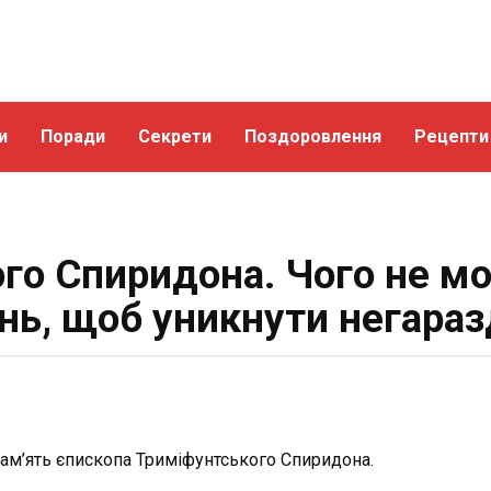
и
Поради
Секрети
Поздоровлення
Рецепти
ого Спиридона. Чого не м
нь, щоб уникнути негараз
пам’ять єпископа Триміфунтського Спиридона.