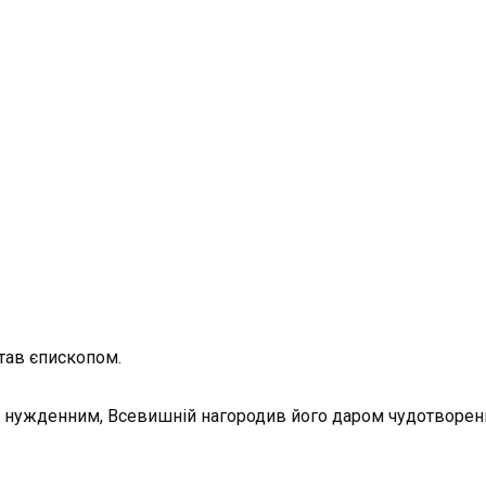
став єпископом.
вав нужденним, Всевишній нагородив його даром чудотворе