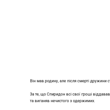
Він мав родину, але після смерті дружини 
За те, що Спиридон всі свої гроші відда
та виганяв нечистого з одержимих.