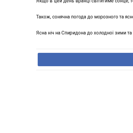
Якщо в цей день вранці світитиме сонце, т
Також, сонячна погода до морозного та ясн
Ясна ніч на Спиридона до холодної зими та 