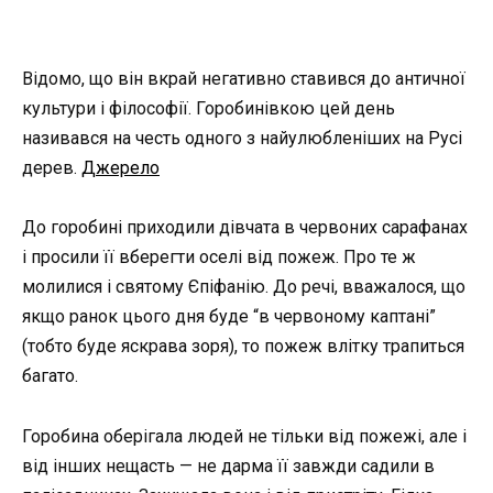
Відомо, що він вкрай негативно ставився до античної
культури і філософії. Горобинівкою цей день
називався на честь одного з найулюбленіших на Русі
дерев.
Джерело
До горобині приходили дівчата в червоних сарафанах
і просили її вберегти оселі від пожеж. Про те ж
молилися і святому Єпіфанію. До речі, вважалося, що
якщо ранок цього дня буде “в червоному каптані”
(тобто буде яскрава зоря), то пожеж влітку трапиться
багато.
Горобина оберігала людей не тільки від пожежі, але і
від інших нещасть — не дарма її завжди садили в