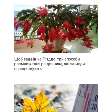
Щоб зацвів на Різдво: три способи
розмноження різдвяника, які завжди
спрацьовують