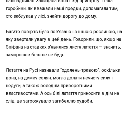
палісадниках. Захищала вона і від пристріту. Гілка
горобини, як вважали наші предки, допомагала тим,
хто заблукав у лісі, знайти дорогу до дому.
Багато повір’їв було пов’язано і з іншою рослиною, на
яку звертали увагу в цей день. Говорили, що, якщо на
Єпіфана на ставках з’явилися листя латаття — значить,
заморозків більше не буде.
Латаття на Русі називали “одолень-травою”, оскільки
вона, на думку селян, могла долати нечисту силу і
недуги, а також володіла приворотними
властивостями. А ось білі латаття приносити в дім не
слід: це загрожувало загибеллю худоби.