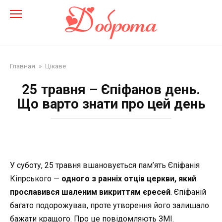
Перейти
до
змісту
Главная
»
Цікаве
25 травня – Єпіфанов день.
Що варто знати про цей день
У суботу, 25 травня вшановується пам’ять Єпіфанія
Кіпрського —
одного з ранніх отців церкви, який
прославився шаленим викриттям єресей
. Єпіфаній
багато подорожував, проте утворення його залишало
бажати кращого. Про це повідомляють ЗМІ.