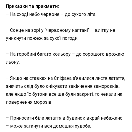
Приказки та прикмети:
– На сході небо червоне – до сухого літа.
– Сонце на зорі у “червоному каптані” – влітку не
уникнути пожеж за сухої погоди.
– На горобині багато кольору – до хорошого врожаю
льону.
– Якщо на ставках на Єпіфана з’явилися листя латаття,
значить слід було очікувати закінчення заморозків,
але якщо їх бутони все ще були закриті, то чекали на
повернення морозів.
– Приносити біле латаття в будинок вкрай небажано
– може загинути вся домашня худоба.