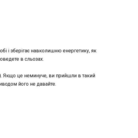
собі і зберігає навколишню енергетику, як
оведете в сльозах.
и). Якщо це неминуче, ви прийшли в такий
риводом його не давайте.