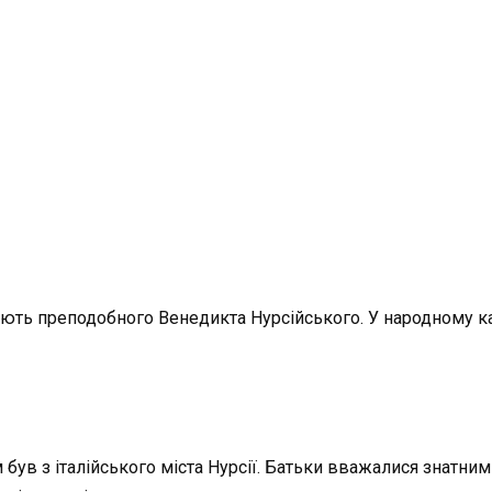
ують преподобного Венедикта Нурсійського. У народному к
 був з італійського міста Нурсії. Батьки вважалися знатн