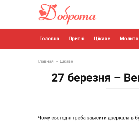
Перейти
до
змісту
Головна
Притчі
Цікаве
Молитв
Главная
»
Цікаве
27 березня – Ве
Чому сьогодні треба завісити дзеркала в 