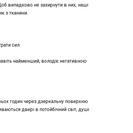
Щоб випадково не зазирнути в них, наші
ик з тканини.
рати сил.
 навіть найменший, володіє негативною
о трьох годин через дзеркальну поверхню
иваються двері в потойбічний світ, душі