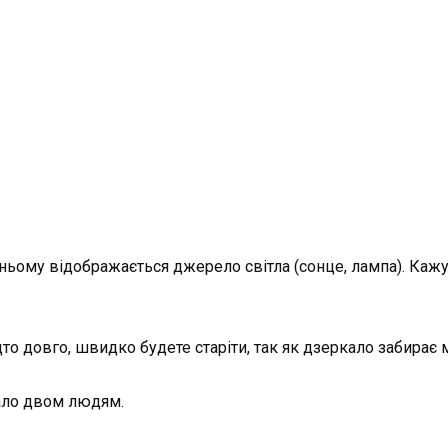
 ньому відображається джерело світла (сонце, лампа). Каж
о довго, швидко будете старіти, так як дзеркало забирає мо
ало двом людям.