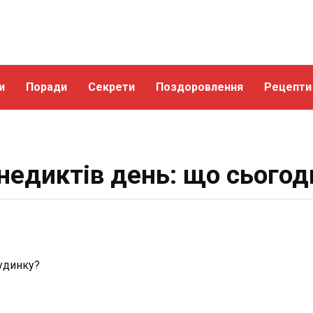
и
Поради
Секрети
Поздоровлення
Рецепти
недиктів день: що сьогод
будинку?