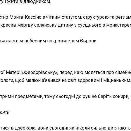
гу і жити відлюдником.
тир Монте-Кассіно з чітким статутом, структурою та реглам
ресив мертву селянську дитину з сусіднього з монастирем
 Вважається небесним покровителем Європи.
ї Матері «Феодорівську», перед нею моляться про сімейне 
і пологи, щоб малюк з’явився на світ здоровим і міцненьким.
стрими предметами, тому сьогодні до рук не беріть сокири, 
ісити
тися в дзеркала, вони сьогодні як ніколи сильно витягают