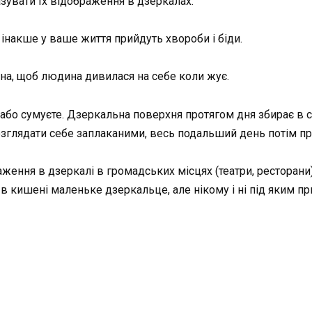
зувати їх відображення в дзеркалах.
, інакше у ваше життя прийдуть хвороби і біди.
жна, щоб людина дивилася на себе коли жує.
е або сумуєте. Дзеркальна поверхня протягом дня збирає в 
розглядати себе заплаканими, весь подальший день потім пр
аження в дзеркалі в громадських місцях (театри, ресторан
 в кишені маленьке дзеркальце, але нікому і ні під яким п