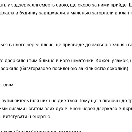
чать у задзеркаллі смерть свою, що скоро за ними прийде. 
еркала в будинку завішували, а маленькі загортали в клапт
ться в нього через плече, це призведе до захворювання і вт
те дзеркало і тим більше в його шматочки. Кожен уламок,
дзеркало (багаторазово посиленою за кількістю осколків).
людям.
 зупиняйтесь біля них і не дивіться. Тому що з півночі і д
ими силами і світом злих духів. Вночі через дзеркало відкр
 витягувати її енергію.