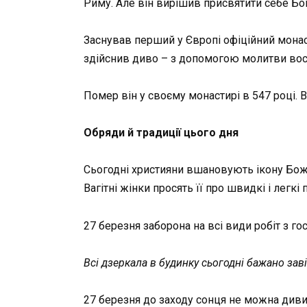
Риму. Але він вирішив присвятити себе Бо
Заснував перший у Європі офіційний монас
здійснив диво – з допомогою молитви воск
Помер він у своєму монастирі в 547 році.
Обряди й традиції цього дня
Сьогодні християни вшановують ікону Божо
Вагітні жінки просять її про швидкі і легк
27 березня заборона на всі види робіт з го
Всі дзеркала в будинку сьогодні бажано зав
27 березня до заходу сонця не можна диви