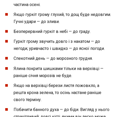
частина осені.
Якщо гуркіт грому глухий, то дощ буде недовгим.
Гучні удари — до зливи.
Безперервний гуркіт в небі — до граду.
Гуркіт грому звучить довго і з накатом — до
негоди; уривчасто і швидко — до ясної погоди.
Спекотний день — до морозного грудня.
Ялина покрита шишками тільки на верхівці —
раніше січня морозів не буде.
Якщо на верхівці берези листя пожовкло, а
решта крона зелена, то осінь настане раніше
свого терміну.
Побачити банного духа — до біди. Вигляд у нього
страхітливий: довгі кігті, якими він легко може