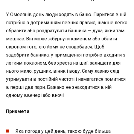
У Омелянів день люди ходять в баню. Паритися в ній
потрібно з дотриманням певних правил, інакше легко
образити або роздратувати банника — духа, який там
мешкає. Він може жбурнути каменем або облити
окропом того, хто йому не сподобався. Щоб
задобрити банника, у приміщення потрібно входити з
легким поклоном, без хреста на шиї, залишати для
нього мило, рушник, віник і воду. Саму лазню слід
утримувати в постійній чистоті і намагатися помитися
в перші два пари. Бажано не знаходитися в ній
одному ввечері або вночі.
Прикмети
Яка погода у цей день, такою буде більша