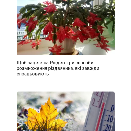
Щоб зацвів на Різдво: три способи
розмноження різдвяника, які завжди
спрацьовують