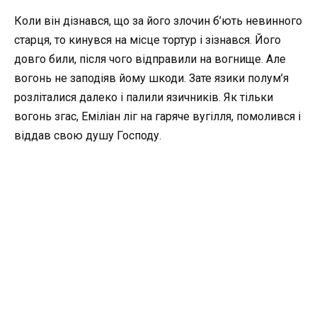
Коли він дізнався, що за його злочин б’ють невинного
старця, то кинувся на місце тортур і зізнався. Його
довго били, після чого відправили на вогнище. Але
вогонь не заподіяв йому шкоди. Зате язики полум’я
розліталися далеко і палили язичників. Як тільки
вогонь згас, Еміліан ліг на гаряче вугілля, помолився і
віддав свою душу Господу.