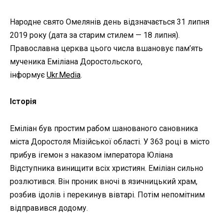
Народне свято Омелянів день відзначається 31 липня
2019 року (дата за старим стилем — 18 липня).
Православна церква цього числа вшановує пам’ять
мученика Еміліана Доростольского,
інформує
Ukr.Media
.
Історія
Еміліан був простим рабом шанованого сановника
міста Доростоля Мізійської області. У 363 році в місто
прибув ігемон з наказом імператора Юліана
Відступника винищити всіх християн. Еміліан сильно
розлютився. Він проник вночі в язичницький храм,
розбив ідолів і перекинув вівтарі. Потім непомітним
відправився додому.