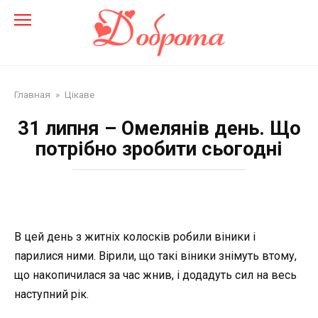
Перейти
до
змісту
Главная
»
Цікаве
31 липня – Омелянів день. Що
потрібно зробити сьогодні
В цей день з житніх колосків робили віники і
парилися ними. Вірили, що такі віники знімуть втому,
що накопичилася за час жнив, і додадуть сил на весь
наступний рік.