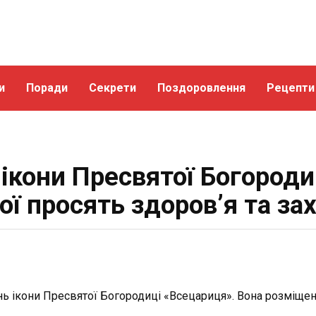
и
Поради
Секрети
Поздоровлення
Рецепти
 ікони Пресвятої Богороди
ої просять здоров’я та за
ень ікони Пресвятої Богородиці «Всецариця». Вона розміщен