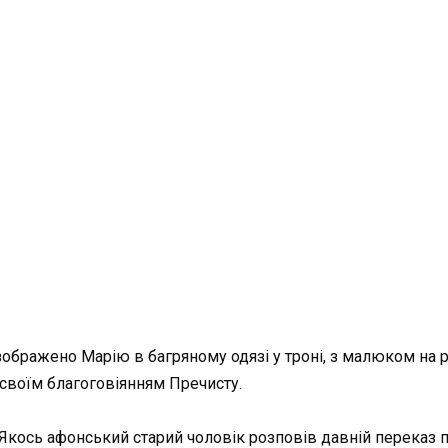
й зображено Марію в багряному одязі у троні, з малюком на 
и своїм благоговіянням Пречисту.
кось афонський старий чоловік розповів давній переказ пр