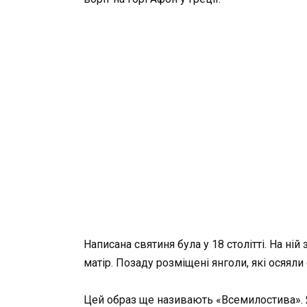
Написана святиня була у 18 столітті. На ні
матір. Позаду розміщені янголи, які осяял
Цей образ ще називають «Всемилостива». Я