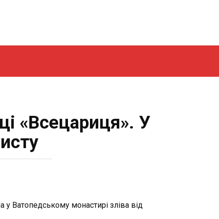
ці «Всецариця». У
хисту
а у Ватопедському монастирі зліва від