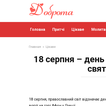
Перейти
до
змісту
Головна
Притчі
Цікаве
Молитв
Главная
»
Цікаве
18 серпня – день
свят
18 серпня, православний світ відзначає д
воріт на горі Афон у Греції.