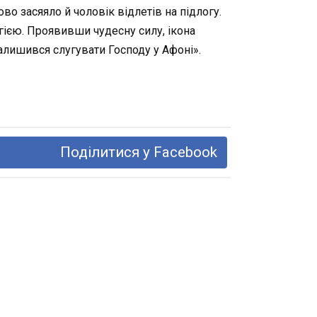
во засяяло й чоловік відлетів на підлогу.
агією. Проявивши чудесну силу, ікона
залишився слугувати Господу у Афоні».
Поділитися у Facebook