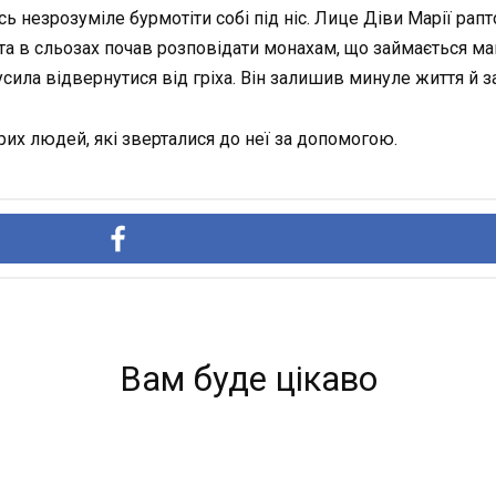
 незрозуміле бурмотіти собі під ніс. Лице Діви Марії рапто
и та в сльозах почав розповідати монахам, що займається м
усила відвернутися від гріха. Він залишив минуле життя й 
рих людей, які зверталися до неї за допомогою.
Вам буде цікаво