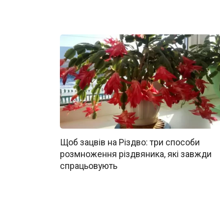
Щоб зацвів на Різдво: три способи
розмноження різдвяника, які завжди
спрацьовують