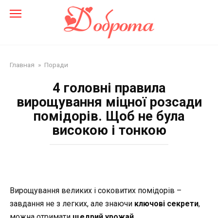
Перейти
до
змісту
Главная
»
Поради
4 головні правила
вирощування міцної розсади
помідорів. Щоб не була
високою і тонкою
Вирощування великих і соковитих помідорів –
завдання не з легких, але знаючи
ключові секрети
,
можна отримати
щедрий урожай
.