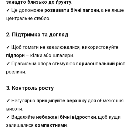
занадто близько до ґрунту
.
✔ Це допоможе
розвивати бічні пагони
, а не лише
центральне стебло.
2. Підтримка та догляд
✔ Щоб томати не завалювалися, використовуйте
підпори
– кілки або шпалери.
✔ Правильна опора стимулює
горизонтальний ріст
рослини.
3. Контроль росту
✔ Регулярно
прищипуйте верхівку
для обмеження
висоти.
✔ Видаляйте
небажані бічні відростки
, щоб кущи
залишалися
компактними
.