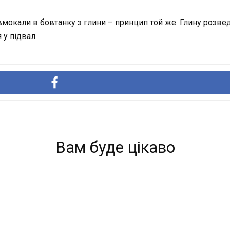
окали в бовтанку з глини – принцип той же. Глину розведі
 у підвал.
Вам буде цікаво