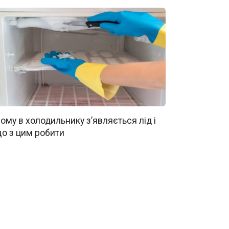
ому в холодильнику з’являється лід і
о з цим робити