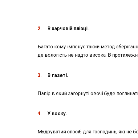
В харчовій плівці.
Багато кому імпонує такий метод зберіганн
де вологість не надто висока. В протилеж
В газеті.
Папір в який загорнуті овочі буде поглинат
У воску.
Мудруватий спосіб для господинь, які не б