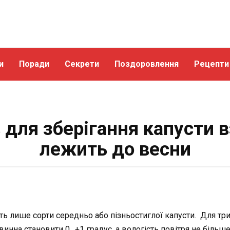
и
Поради
Секрети
Поздоровлення
Рецепти
 для зберігання капусти в
лежить до весни
дять лише сорти середньо або пізньостиглої капусти. Для т
винна становити 0…+1 градус, а вологість повітря не більш