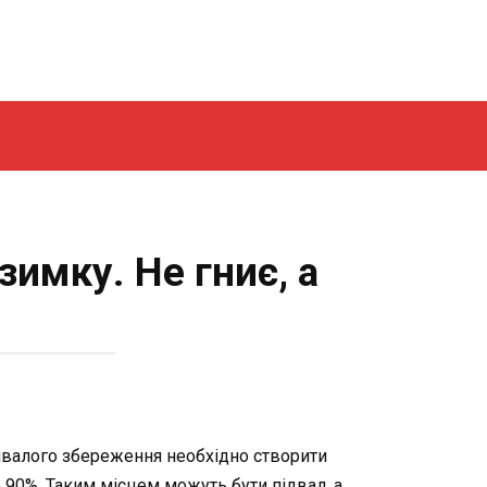
зимку. Не гниє, а
ривалого збереження необхідно створити
е 90%. Таким місцем можуть бути підвал, а