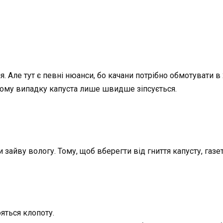
я. Але тут є певні нюанси, бо качани потрібно обмотувати в
ному випадку капуста лише швидше зіпсується.
и зайву вологу. Тому, щоб вберегти від гниття капусту, газ
ояться клопоту.