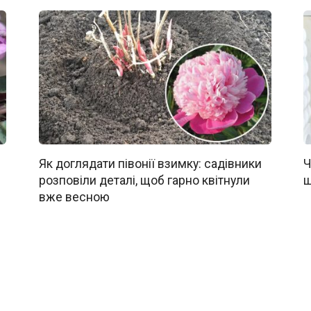
Як доглядати півонії взимку: садівники
Ч
розповіли деталі, щоб гарно квітнули
щ
вже весною