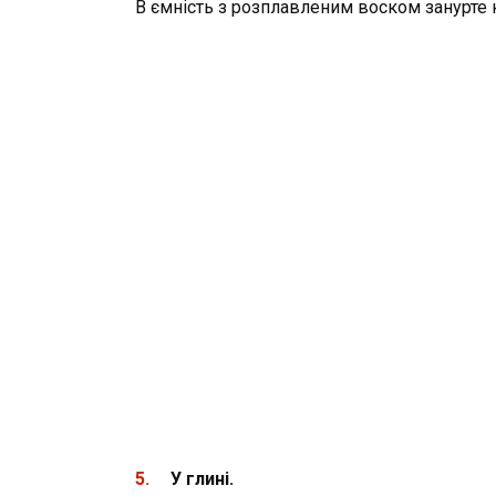
В ємність з розплавленим воском занурте ка
У глині.