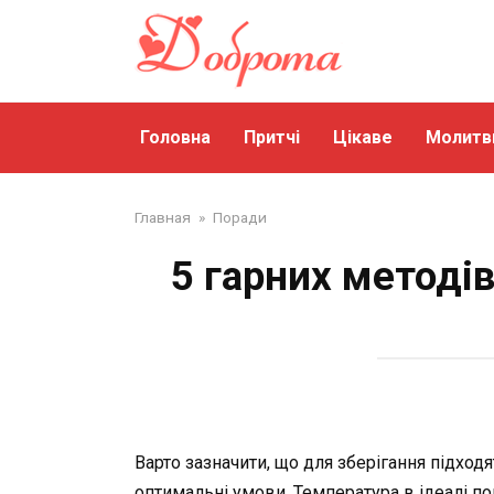
Перейти
до
змісту
Головна
Притчі
Цікаве
Молитв
Главная
»
Поради
5 гарних методів
Варто зазначити, що для зберігання підхо
оптимальні умови. Температура в ідеалі по