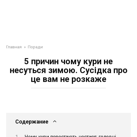
Главная
»
Поради
5 причин чому кури не
несуться зимою. Сусідка про
це вам не розкаже
Содержание
Чому кури перестають нестися: головні