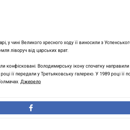
арі, у чині Великого хресного ходу її виносили з Успенськ
мля ліворуч від царських врат.
ули конфісковані. Володимирську ікону спочатку направили
оці її передали у Третьяковську галерею. У 1989 році її по
Толмачах.
Джерело