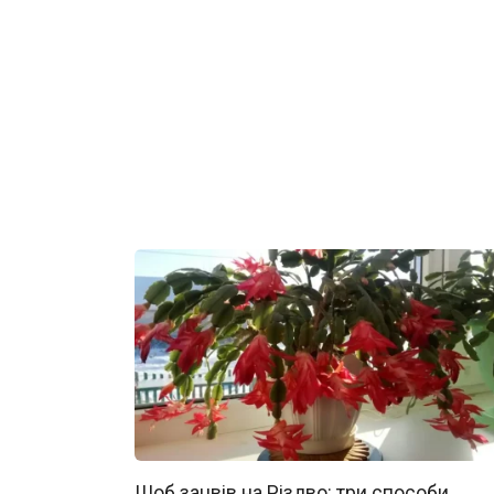
Щоб зацвів на Різдво: три способи