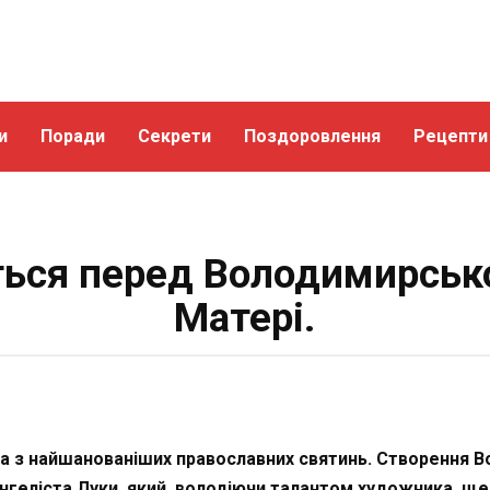
и
Поради
Секрети
Поздоровлення
Рецепти
ться перед Володимирськ
Матері.
а з найшанованіших православних святинь. Створення В
нгеліста Луки, який, володіючи талантом художника, ще з