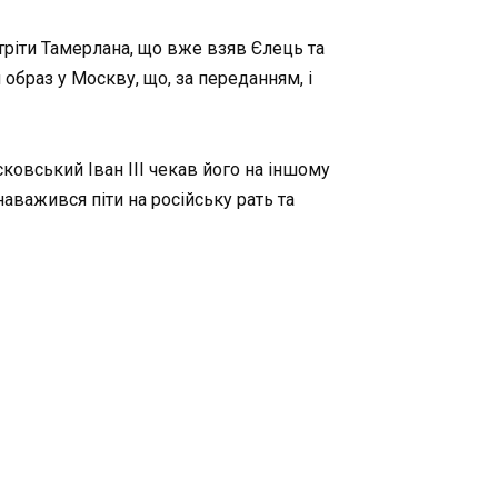
стріти Тамерлана, що вже взяв Єлець та
браз у Москву, що, за переданням, і
ковський Іван III чекав його на іншому
наважився піти на російську рать та