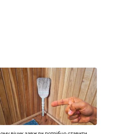
ому віник завжди потрібно ставити