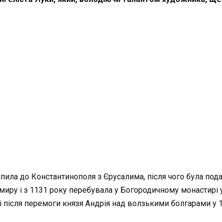
трапила до Константинополя з Єрусалима, після чого була п
ру і з 1131 року перебувала у Богородичному монастирі у
 і після перемоги князя Андрія над волзькими болгарами у 