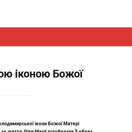
ою іконою Божої
олодимирської ікони Божої Матері
а життя Діви Марії відобразив Її образ.