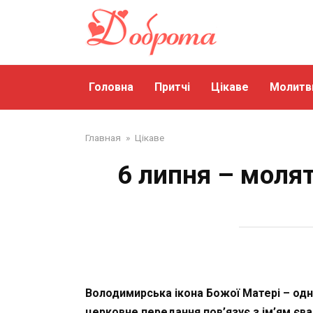
Перейти
до
змісту
Головна
Притчі
Цікаве
Молитв
Главная
»
Цікаве
6 липня – моля
Володимирська ікона Божої Матері – одн
церковне передання пов’язує з ім’ям єва