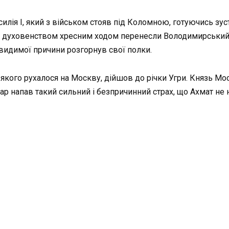
силія I, який з військом стояв під Коломною, готуючись зу
з духовенством хресним ходом перенесли Володимирський о
 видимої причини розгорнув свої полки.
 якого рухалося на Москву, дійшов до річки Угри. Князь Мос
тар напав такий сильний і безпричинний страх, що Ахмат не 