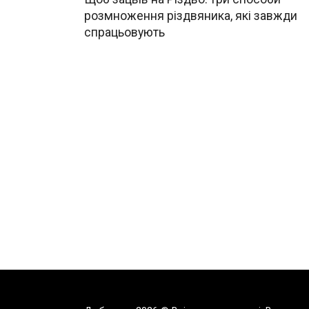
розмноження різдвяника, які завжди
спрацьовують