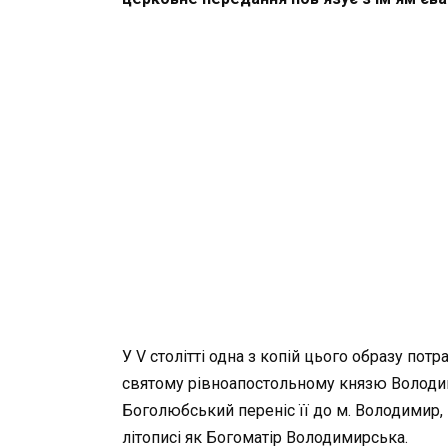
У V столітті одна з копій цього образу по
святому рівноапостольному князю Володими
Боголюбський переніс її до м. Володимир,
літописі як Богоматір Володимирська.