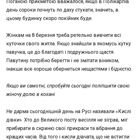
Поганою прикметою вважалося, якщо в Полікарпів
день сороки почнуть по даху стукати, значить, в
цьому будинку скоро покійник буде.
Жінкам на 8 березня треба ретельно вивчити всі
куточки свого житла. Якщо знайшли в якомусь кутку
павучка, це до благодаті і подружнього щастя.
Павутину потрібно берегти і не змітати віником,
інакше все хороше обернеться нещастями і бідністю.
Якщо ви самотні, спробуйте сьогодні поліпшити свою
жіночу долю в кохані
Не дарма сьогоднішній день на Русі називали «Кислі
дівки». Хто до Великого посту весілля не зіграв, міг
прибирати в скриню свої прикраси та вбрання до
кращих часів. Від того і кисли дівчата, що не встигли