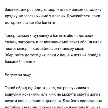
Закінчивши розповідь, відріжте ножицями невелику
прядку волосся і киньте у вогонь. Дочекайтеся, поки
догорить свічка або багаття.
Тепер візьміть вуглинку з багаття або недогарок
свічки, загорніть в поліетиленовий пакет або шматок
чистої матерії, і сховайте в затишному місці.
Зберігайте до того дня, поки у ваше життя не прийде
бажаний чоловік.
Ритуал на воду
Такий обряд підійде жінкам, які розлучилися з
минулим коханням, але ніяк не можуть забути його і
почати нові щасливі відносини. Для його проведення
потрібне відкрите природне водне джерело (річечка,