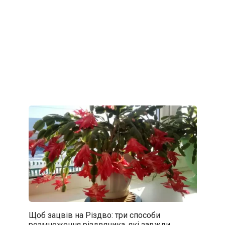
Щоб зацвів на Різдво: три способи
розмноження різдвяника, які завжди