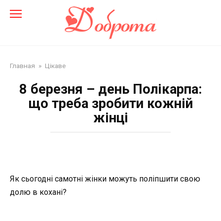
Перейти
до
змісту
Главная
»
Цікаве
8 березня – день Полікарпа:
що треба зробити кожній
жінці
Як сьогодні самотні жінки можуть поліпшити свою
долю в кохані?