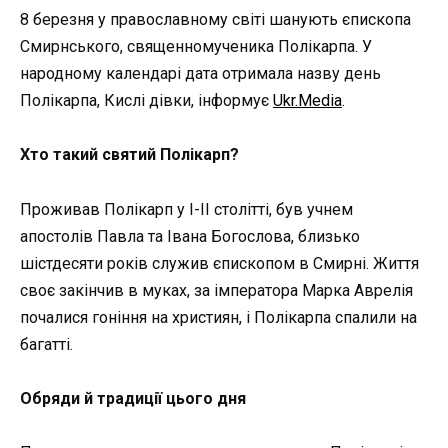
8 березня у православному світі шанують єпископа
Смирнського, священномученика Полікарпа. У
народному календарі дата отримала назву день
Полікарпа, Кислі дівки, інформує
Ukr.Media
.
Хто такий святий Полікарп?
Проживав Полікарп у I-II столітті, був учнем
апостолів Павла та Івана Богослова, близько
шістдесяти років служив єпископом в Смирні. Життя
своє закінчив в муках, за імператора Марка Аврелія
почалися гоніння на християн, і Полікарпа спалили на
багатті.
Обряди й традиції цього дня