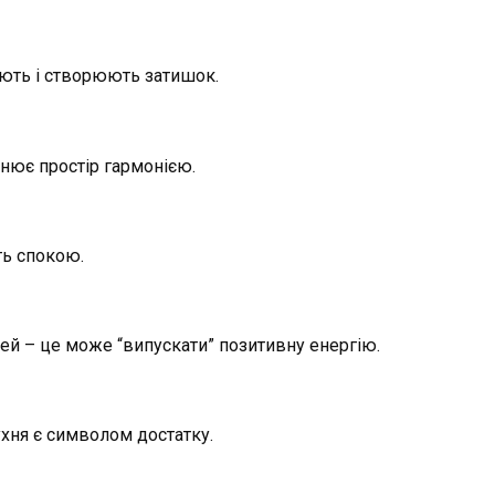
юють і створюють затишок.
нює простір гармонією.
ть спокою.
ей – це може “випускати” позитивну енергію.
хня є символом достатку.