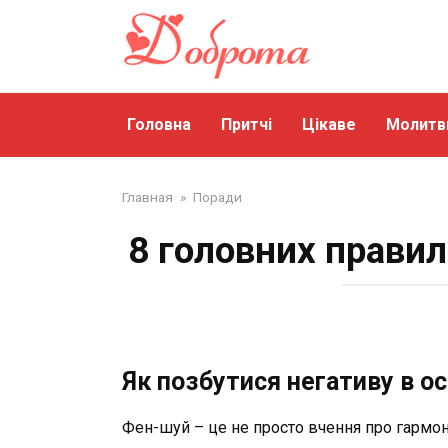
Перейти
до
змісту
Головна
Притчі
Цікаве
Молитв
Главная
»
Поради
8 головних правил
Як позбутися негативу в ос
Фен-шуй – це не просто вчення про гармон