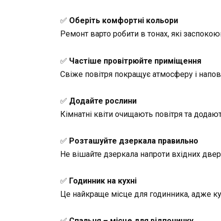
✅
Оберіть комфортні кольори
Ремонт варто робити в тонах, які заспоко
✅
Частіше провітрюйте приміщення
Свіже повітря покращує атмосферу і напов
✅
Додайте рослини
Кімнатні квіти очищають повітря та додаю
✅
Розташуйте дзеркала правильно
Не вішайте дзеркала напроти вхідних двер
✅
Годинник на кухні
Це найкраще місце для годинника, адже ку
✅
Спальня – місце для відпочинку