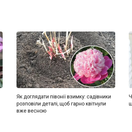
Як доглядати півонії взимку: садівники
Ч
розповіли деталі, щоб гарно квітнули
щ
вже весною