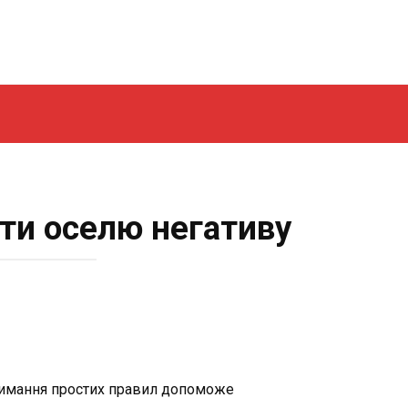
ити оселю негативу
тримання простих правил допоможе