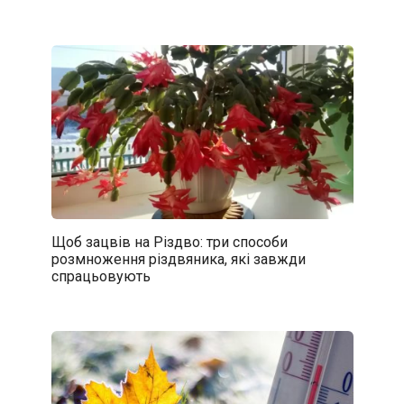
Щоб зацвів на Різдво: три способи
розмноження різдвяника, які завжди
спрацьовують