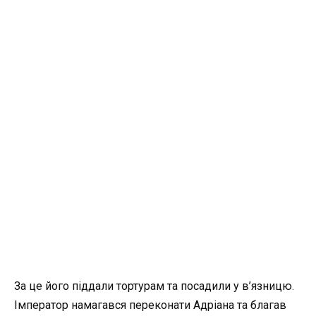
За це його піддали тортурам та посадили у в’язницю.
Імператор намагався переконати Адріана та благав