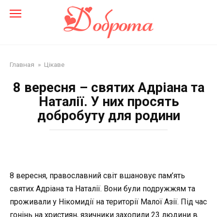
Перейти
до
змісту
Главная
»
Цікаве
8 вересня – святих Адріана та
Наталії. У них просять
добробуту для родини
8 вересня, православний світ вшановує пам’ять
святих Адріана та Наталії. Вони були подружжям та
проживали у Нікомидії на території Малої Азії. Під час
гонінь на християн, язичники захопили 23 людини в