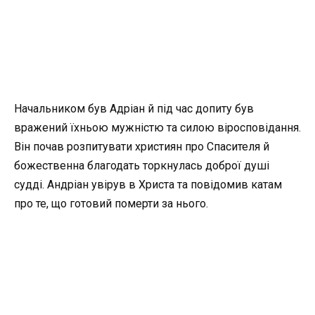
Начальником був Адріан й під час допиту був
вражений їхньою мужністю та силою віросповідання.
Він почав розпитувати християн про Спасителя й
божественна благодать торкнулась доброї душі
судді. Андріан увірув в Христа та повідомив катам
про те, що готовий померти за нього.