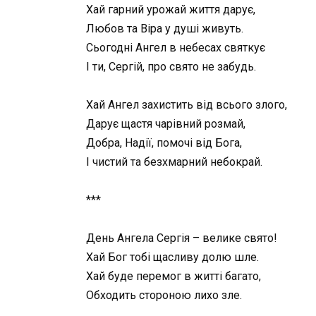
Хай гарний урожай життя дарує,
Любов та Віра у душі живуть.
Сьогодні Ангел в небесах святкує
І ти, Сергій, про свято не забудь.
Хай Ангел захистить від всього злого,
Дарує щастя чарівний розмай,
Добра, Надії, помочі від Бога,
І чистий та безхмарний небокрай.
***
День Ангела Сергія – велике свято!
Хай Бог тобі щасливу долю шле.
Хай буде перемог в житті багато,
Обходить стороною лихо зле.