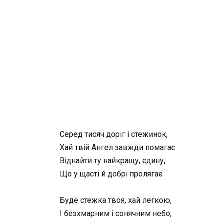
Серед тисяч доріг і стежинок,
Хай твій Ангел завжди помагає
Віднайти ту найкращу, єдину,
Що у щасті й добрі пролягає.
Буде стежка твоя, хай легкою,
І безхмарним і сонячним небо,