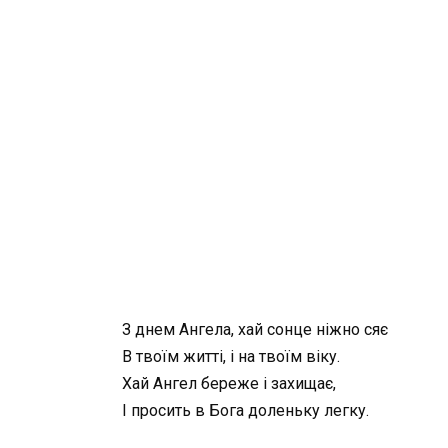
З днем Ангела, хай сонце ніжно сяє
В твоїм житті, і на твоїм віку.
Хай Ангел береже і захищає,
І просить в Бога доленьку легку.