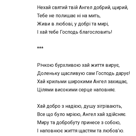
Нехай святий твій Ангел добрий, щирий,
Тебе не полишає ні на мить,
Живи в любові, у добрі та мирі,
І хай тебе Господь благословить!
***
Річкою бурхливою хай життя вирує,
Доленьку щасливую сам Господь дарує!
Хай крильми широкими Ангел захищає,
Цілями високими серце наповняє.
Хай добро з надією, душу зігрівають,
Все що було мрією, Ангел хай здійсняє.
Миру та добробуту принесе з собою,
І наповнює життя щастям та любов’ю.