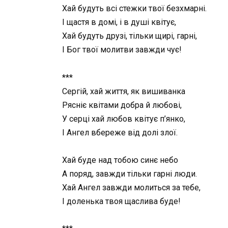
Хай будуть всі стежки твої безхмарні.
І щастя в домі, і в душі квітує,
Хай будуть друзі, тільки щирі, гарні,
І Бог твої молитви завжди чує!
***
Сергій, хай життя, як вишиванка
Рясніє квітами добра й любові,
У серці хай любов квітує п’янко,
І Ангел вбереже від долі злої.
Хай буде над тобою синє небо
А поряд, завжди тільки гарні люди.
Хай Ангел завжди молиться за тебе,
І доленька твоя щаслива буде!