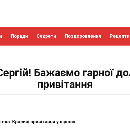
и
Поради
Секрети
Поздоровлення
Рецепти
Сергій! Бажаємо гарної дол
привітання
гела. Красиві привітання у віршах.