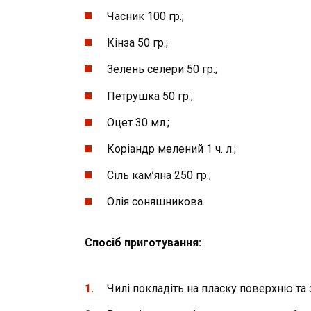
Часник 100 гр.;
Кінза 50 гр.;
Зелень селери 50 гр.;
Петрушка 50 гр.;
Оцет 30 мл.;
Коріандр мелений 1 ч. л.;
Сіль кам’яна 250 гр.;
Олія соняшникова.
Спосіб приготування
:
Чилі покладіть на пласку поверхню та з