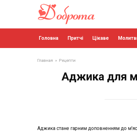
Перейти
до
змісту
Головна
Притчі
Цікаве
Молитв
Главная
»
Рецепти
Аджика для м
Аджика стане гарним доповненням до м’ясн