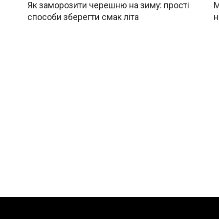
Як заморозити черешню на зиму: прості
М
способи зберегти смак літа
н