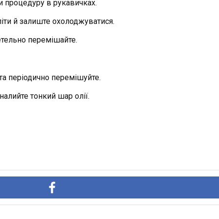
и процедуру в рукавичках.
піти й залиште охолоджуватися.
ретельно перемішайте.
та періодично перемішуйте.
налийте тонкий шар олії.