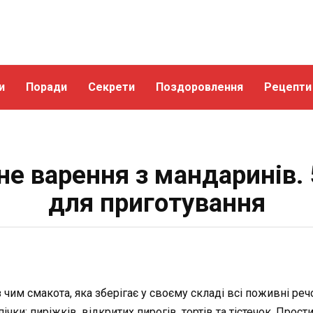
и
Поради
Секрети
Поздоровлення
Рецепти
е варення з мандаринів. 
для приготування
з чим смакота, яка зберігає у своєму складі всі поживні 
чки: пиріжків, відкритих пирогів, тортів та тістечок. Прос