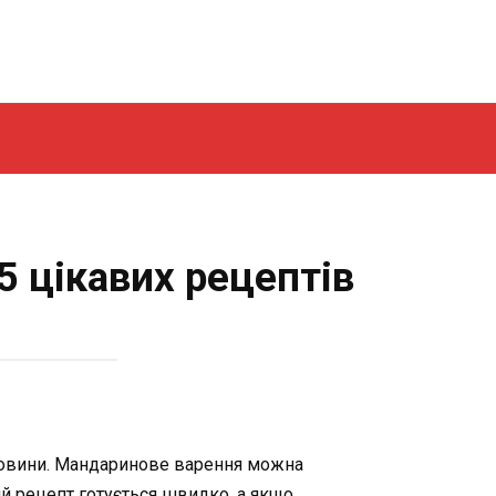
5 цікавих рецептів
речовини. Мандаринове варення можна
тий рецепт готується швидко, а якщо