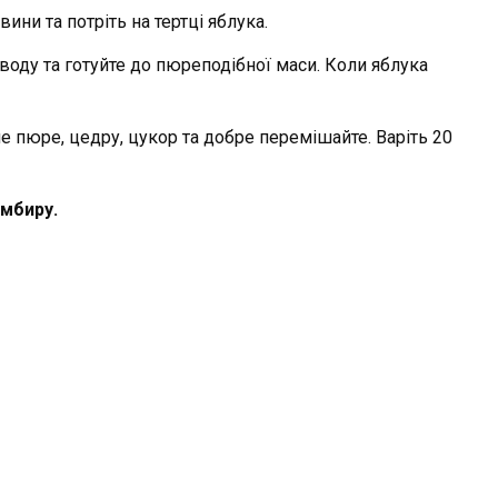
ини та потріть на тертці яблука.
воду та готуйте до пюреподібної маси. Коли яблука
не пюре, цедру, цукор та добре перемішайте. Варіть 20
імбир
у
.