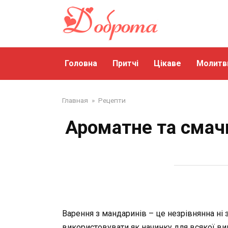
Перейти
до
змісту
Головна
Притчі
Цікаве
Молитв
Главная
»
Рецепти
Ароматне та смачн
Варення з мандаринів – це незрівнянна ні 
використовувати як начинку для всякої випі