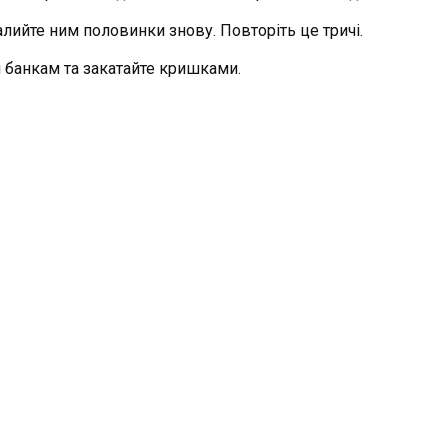
алийте ним половинки знову. Повторіть це тричі.
 банкам та закатайте кришками.