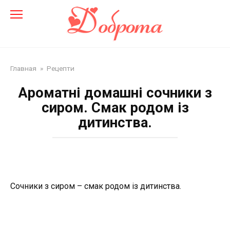
Перейти
до
змісту
Главная
»
Рецепти
Ароматні домашні сочники з
сиром. Смак родом із
дитинства.
Сочники з сиром – смак родом із дитинства.