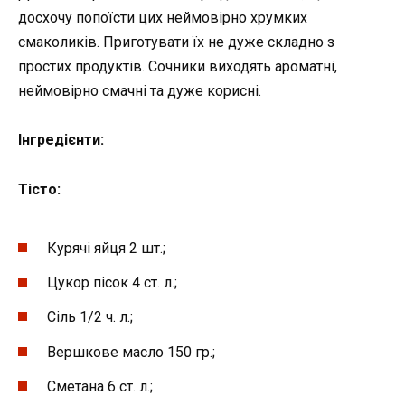
досхочу попоїсти цих неймовірно хрумких
смаколиків. Приготувати їх не дуже складно з
простих продуктів. Сочники виходять ароматні,
неймовірно смачні та дуже корисні.
Інгредієнти:
Тісто:
Курячі яйця 2 шт.;
Цукор пісок 4 ст. л.;
Сіль 1/2 ч. л.;
Вершкове масло 150 гр.;
Сметана 6 ст. л.;