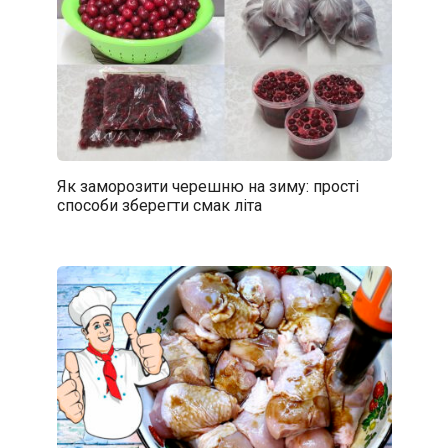
Як заморозити черешню на зиму: прості
способи зберегти смак літа