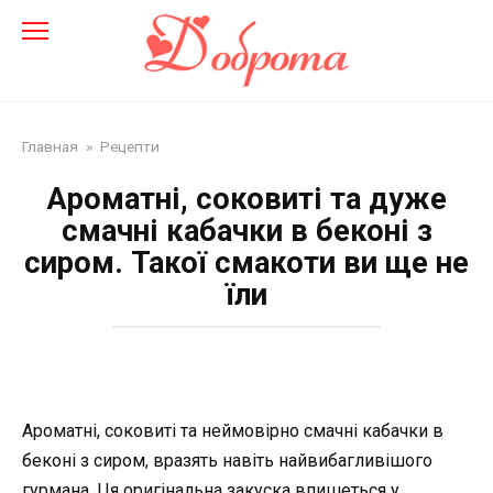
Перейти
до
змісту
Главная
»
Рецепти
Ароматні, соковиті та дуже
смачні кабачки в беконі з
сиром. Такої смакоти ви ще не
їли
Ароматні, соковиті та неймовірно смачні кабачки в
беконі з сиром, вразять навіть найвибагливішого
гурмана. Ця оригінальна закуска впишеться у