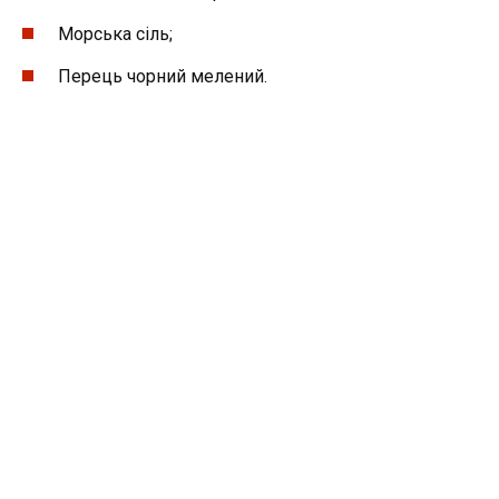
Морська сіль;
Перець чорний мелений.