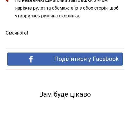
На невеличкі шматочки завтовшки 3-4 см
наріжте рулет та обсмажте їх з обох сторін, щоб
утворилась рум’яна скоринка.
Смачного!
Поділитися у Facebook
Вам буде цікаво