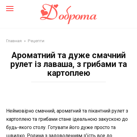
Перейти
до
змісту
Главная
»
Рецепти
Ароматний та дуже смачний
рулет із лаваша, з грибами та
картоплею
Неймовірно смачний, ароматний та пікантний рулет з
картоплею та грибами стане ідеальною закускою до
будь-якого столу. Готувати його дуже просто та
швидко. Родина з задоволенням з’їсть все до