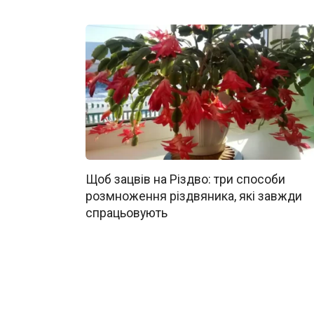
Щоб зацвів на Різдво: три способи
розмноження різдвяника, які завжди
спрацьовують