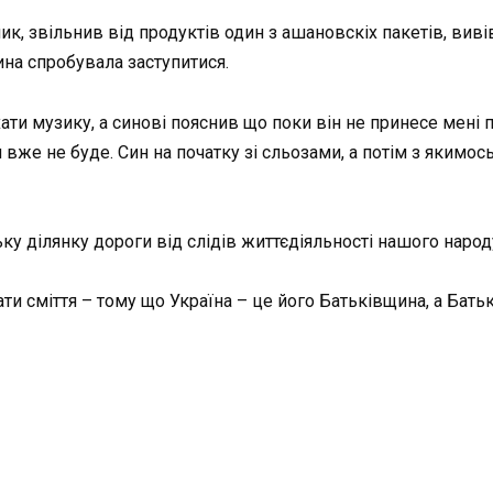
, звільнив від продуктів один з ашановскіх пакетів, вивів
жина спробувала заступитися.
ати музику, а синові пояснив що поки він не принесе мені п
вже не буде. Син на початку зі сльозами, а потім з якимось
ку ділянку дороги від слідів життєдіяльності нашого народ
ати сміття – тому що Україна – це його Батьківщина, а Бать