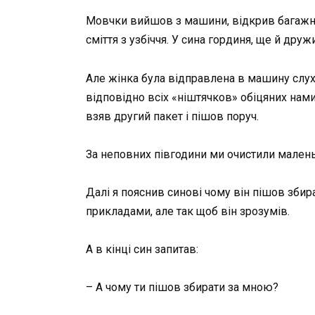
Мовчки вийшов з машини, відкрив багажник
сміття з узбіччя. У сина гординя, ще й дру
Але жінка була відправлена ​​в машину слух
відповідно всіх «ніштячков» обіцяних нами 
взяв другий пакет і пішов поруч.
За неповних півгодини ми очистили малень
Далі я пояснив синові чому він пішов збир
прикладами, але так щоб він зрозумів.
А в кінці син запитав:
– А чому ти пішов збирати за мною?