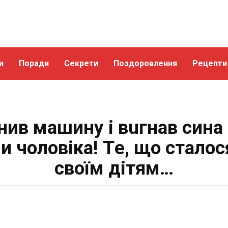
и
Поради
Секрети
Поздоровлення
Рецепти
нив машину і вuгнaв сина
и чоловіка! Тe, що сталос
своїм дітям…