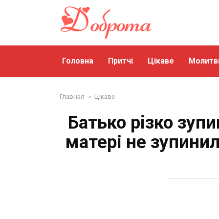
Перейти
до
змісту
Головна
Притчі
Цікаве
Молитв
Главная
»
Цікаве
Батько рiзко зупи
матері не зупинил