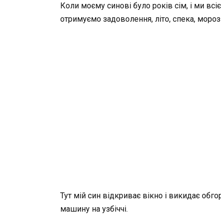
Коли моєму синові було років сім, і ми всі
отримуємо задоволення, літо, спека, мороз
Тут мій син відкриває вікно і викидає обг
машину на узбіччі.