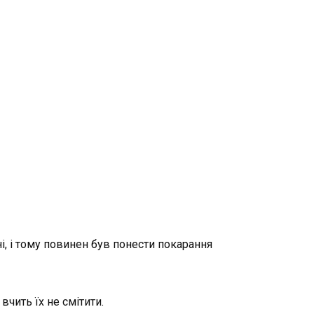
і, і тому повинен був понести покaрання
вчить їх не смітити.