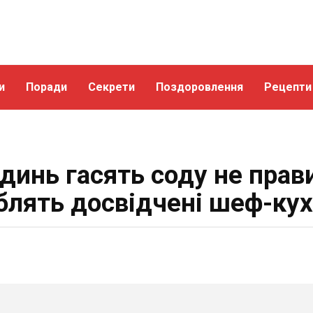
и
Поради
Секрети
Поздоровлення
Рецепти
динь гасять соду не прав
блять досвідчені шеф-кух