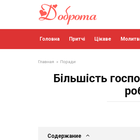
Перейти
до
змісту
Головна
Притчі
Цікаве
Молитв
Главная
»
Поради
Більшість госпо
ро
Содержание