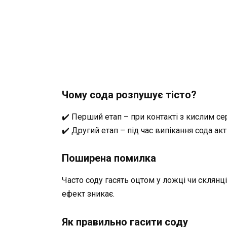
Чому сода розпушує тісто?
✔️ Перший етап – при контакті з кислим с
✔️ Другий етап – під час випікання сода а
Поширена помилка
Часто соду гасять оцтом у ложці чи склянці
ефект зникає.
Як правильно гасити соду