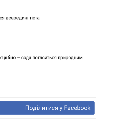
я всередині тіста.
отрібно
– сода погаситься природним
Поділитися у Facebook