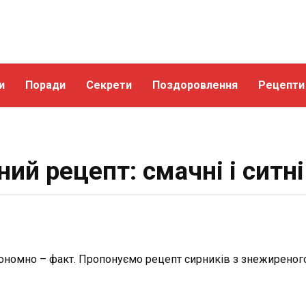
и
Поради
Секрети
Поздоровлення
Рецепти
ий рецепт: смачні і ситні
кономно – факт. Пропонуємо рецепт сирників з знежиреног