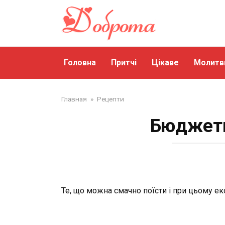
Перейти
до
змісту
Головна
Притчі
Цікаве
Молитв
Главная
»
Рецепти
Бюджетн
Те, що можна смачно поїсти і при цьому е