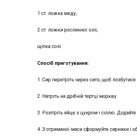
1 ст. ложка меду,
2 ст. ложки рослинної олії,
щіпка солі.
Спосіб приготування:
1. Сир перетріть через сито, щоб позбутися
2. Натріть на дрібній тертці моркву.
3. Розітріть яйце з цукром і сіллю. Додайте
4. З отриманої маси сформуйте сирники і об