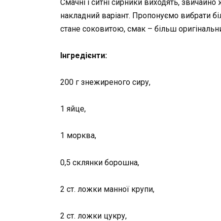
Смачні і ситні сирники виходять, звичайно
накладний варіант. Пропонуємо вибрати б
стане соковитою, смак – більш оригінальний
Інгредієнти:
200 г знежиреного сиру,
1 яйце,
1 морква,
0,5 склянки борошна,
2 ст. ложки манної крупи,
2 ст. ложки цукру,