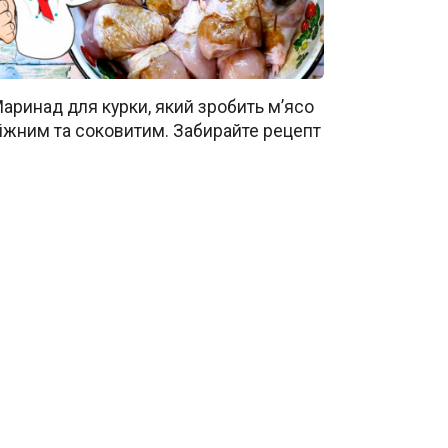
аринад для курки, який зробить м’ясо
іжним та соковитим. Забирайте рецепт