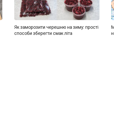
Як заморозити черешню на зиму: прості
М
способи зберегти смак літа
н