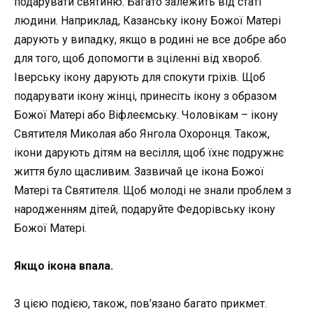
подарувати святиню. Багато залежить від статі
людини. Наприклад, Казанську ікону Божої Матері
дарують у випадку, якщо в родині не все добре або
для того, щоб допомогти в зціленні від хвороб.
Іверську ікону дарують для спокути гріхів. Щоб
подарувати ікону жінці, принесіть ікону з образом
Божої Матері або Віфлеємську. Чоловікам – ікону
Святителя Миколая або Янгола Охоронця. Також,
ікони дарують дітям на весілля, щоб їхнє подружнє
життя було щасливим. Зазвичай це ікона Божої
Матері та Святителя. Щоб молоді не знали проблем з
народженням дітей, подаруйте Федорівську ікону
Божої Матері.
Якщо ікона впала.
З цією подією, також, пов’язано багато прикмет.