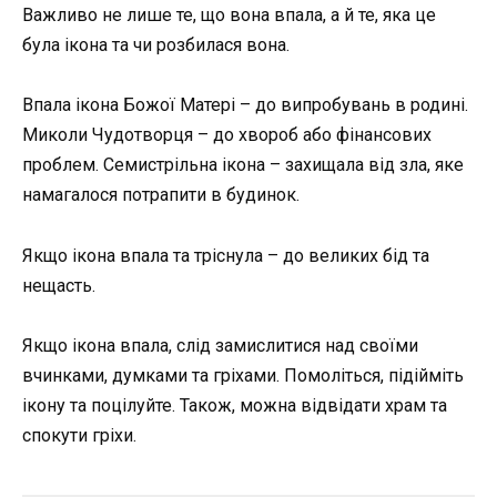
Важливо не лише те, що вона впала, а й те, яка це
була ікона та чи розбилася вона.
Впала ікона Божої Матері – до випробувань в родині.
Миколи Чудотворця – до хвороб або фінансових
проблем. Семистрільна ікона – захищала від зла, яке
намагалося потрапити в будинок.
Якщо ікона впала та тріснула – до великих бід та
нещасть.
Якщо ікона впала, слід замислитися над своїми
вчинками, думками та гріхами. Помоліться, підійміть
ікону та поцілуйте. Також, можна відвідати храм та
спокути гріхи.