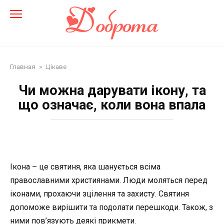
Перейти
до
змісту
Главная
»
Цікаве
Чи можна дарувати ікону, та
що означає, коли вона впала
Ікона – це святиня, яка шанується всіма
православними християнами. Люди моляться перед
іконами, прохаючи зцілення та захисту. Святиня
допоможе вирішити та подолати перешкоди. Також, з
ними пов’язують деякі прикмети.