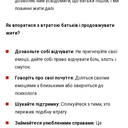
дозволяє нам усвідомити, що батьки пішли, і ми
повинні жити далі.
Як впоратися з втратою батьків і продовжувати
жити?
Дозвольте собі відчувати:
Не пригнічуйте свої
емоції, дайте собі право відчувати біль, злість і
смуток.
Говоріть про свої почуття:
Діліться своїми
емоціями з близькими або зверніться до
психолога.
Шукайте підтримку:
Спілкуйтеся з тими, хто
пережив подібну втрату.
Займайтеся улюбленими справами:
Це