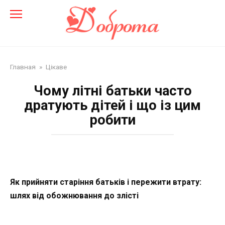
Перейти
до
змісту
Главная
»
Цікаве
Чому літні батьки часто
дратують дітей і що із цим
робити
Як прийняти старіння батьків і пережити втрату:
шлях від обожнювання до злісті