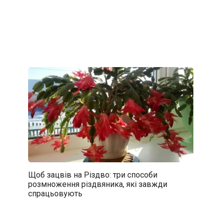
Щоб зацвів на Різдво: три способи
розмноження різдвяника, які завжди
спрацьовують