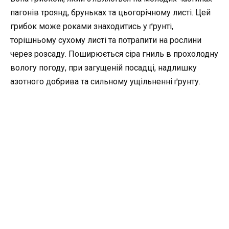
пагонів троянд, бруньках та цьогорічному листі. Цей
грибок може роками знаходитись у ґрунті,
торішньому сухому листі та потрапити на рослини
через розсаду. Поширюється сіра гниль в прохолодну
вологу погоду, при загущеній посадці, надлишку
азотного добрива та сильному ущільненні ґрунту.