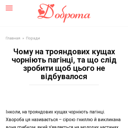
Перейти
до
змісту
Главная
»
Поради
Чому на трояндових кущах
чорніють пагінці, та що слід
зробити щоб цього не
відбувалося
Інколи, на трояндових кущах чорніють пагінці.
Хвороба ця називається – сірою гниллю й викликана
вона грибком, який з’являється на молодих частинах