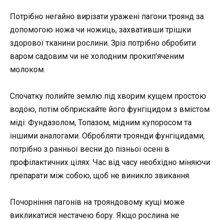
Потрібно негайно вирізати уражені пагони троянд за
допомогою ножа чи ножиць, захвативши трішки
здорової тканини рослини. Зріз потрібно обробити
варом садовим чи не холодним прокип’яченим
молоком.
Спочатку полийте землю під хворим кущем простою
водою, потім обприскайте його фунгіцидом з вмістом
міді: Фундазолом, Топазом, мідним купоросом та
іншими аналогами. Обробляти троянди фунгіцидами,
потрібно з ранньої весни до пізньої осені в
профілактичних цілях. Час від часу необхідно міняючи
препарати між собою, щоб не виникло звикання.
Почорніння пагонів на трояндовому кущі може
викликатися нестачею бору. Якщо рослина не