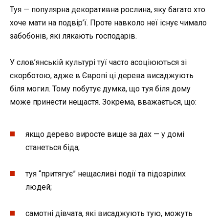
Туя — популярна декоративна рослина, яку багато хто
хоче мати на подвір’ї. Проте навколо неї існує чимало
забобонів, які лякають господарів.
У слов’янській культурі туї часто асоціюються зі
скорботою, адже в Європі ці дерева висаджують
біля могил. Тому побутує думка, що туя біля дому
може принести нещастя. Зокрема, вважається, що:
якщо дерево виросте вище за дах — у домі
станеться біда;
туя “притягує” нещасливі події та підозрілих
людей;
самотні дівчата, які висаджують тую, можуть