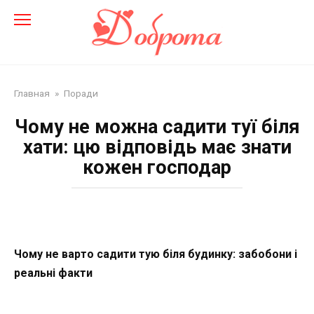
Перейти
до
змісту
Главная
»
Поради
Чому не можна садити туї біля
хати: цю відповідь має знати
кожен господар
Чому не варто садити тую біля будинку: забобони і
реальні факти