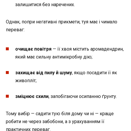
залишитися без наречених.
Однак, попри негативні прикмети, туя має і чимало
переваг:
очищає повітря
— її хвоя містить аромадендрин,
який має сильну антимікробну дію;
захищає від пилу й шуму
, якщо посадити її як
живопліт;
зміцнює схили
, запобігаючи осипанню ґрунту.
Тому вибір — садити тую біля дому чи ні — краще
робити не через забобони, а з урахуванням її
практичних переваг.