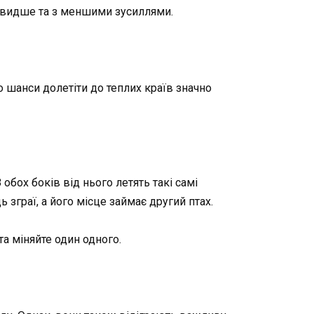
 швидше та з меншими зусиллями.
о шанси долетіти до теплих країв значно
бох боків від нього летять такі самі
ь зграї, а його місце займає другий птах.
а міняйте один одного.