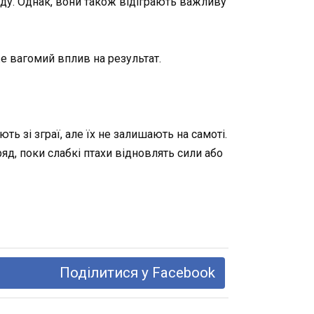
еду. Однак, вони також відіграють важливу
же вагомий вплив на результат.
ь зі зграї, але їх не залишають на самоті.
д, поки слабкі птахи відновлять сили або
Поділитися у Facebook