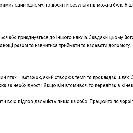
дтримку один одному, то досягти результатів можна було б
ється або приєднується до іншого ключа. Завдяки цьому йог
днощі разом та навчитися приймати та надавати допомогу.
 птах – ватажок, який створює темп та прокладає шлях. З о
ка за необхідності. Якщо він втомився, то перелітає в кінец
ти всю відповідальність лише на себе. Працюйте по черзі т