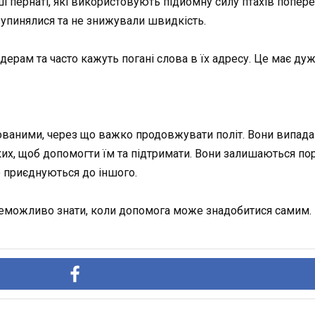
і пернаті, які використовують підйомну силу птахів попер
зупинялися та не знижували швидкість.
ерам та часто кажуть погані слова в їх адресу. Це має ду
ованими, через що важко продовжувати політ. Вони випадают
х, щоб допомогти їм та підтримати. Вони залишаються поря
о приєднуються до іншого.
еможливо знати, коли допомога може знадобитися самим.