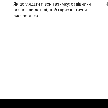
Як доглядати півонії взимку: садівники
Ч
розповіли деталі, щоб гарно квітнули
щ
вже весною