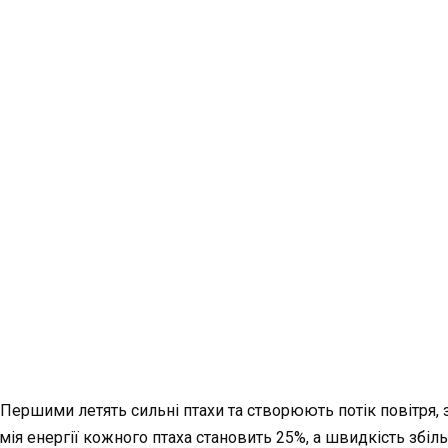
. Першими летять сильні птахи та створюють потік повітря
мія енергії кожного птаха становить 25%, а швидкість збі