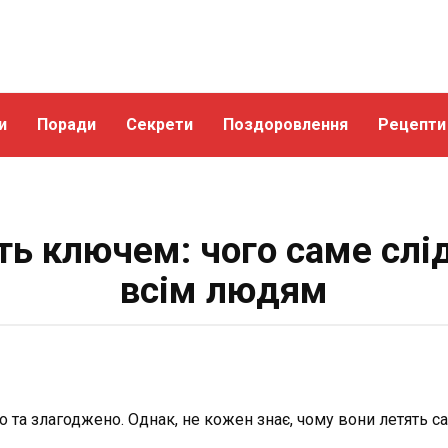
и
Поради
Секрети
Поздоровлення
Рецепти
ть ключем: чого саме слід
всім людям
ано та злагоджено. Однак, не кожен знає, чому вони летять