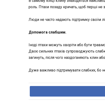
В самому кінці клину знаходяться найслабш
роль. Птахи позаду кричать, щоб перші не 
Люди не часто надають підтримку своїм лід
Допомога слабшим.
Іноді птахи можуть хворіти або бути травм
Двоє сильних птахів супроводжують слабки
загинуть, після чого наздоганяють клин аб
Дуже важливо підтримувати слабких, бо н