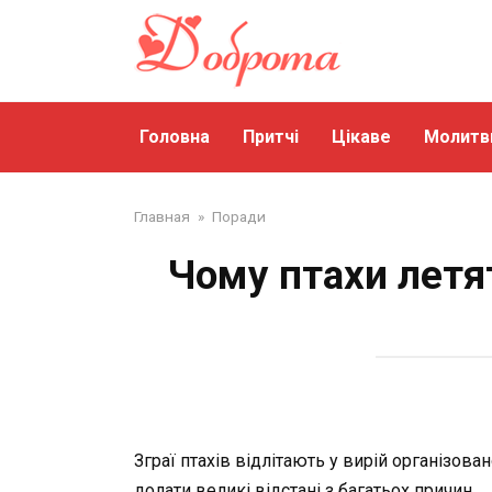
Перейти
до
змісту
Головна
Притчі
Цікаве
Молитв
Главная
»
Поради
Чому птахи летя
Зграї птахів відлітають у вирій організов
долати великі відстані з багатьох причин.