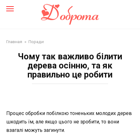
Перейти
до
змісту
Главная
»
Поради
Чому так важливо білити
дерева осінню, та як
правильно це робити
Процес обробки побілкою тоненьких молодих дерев
шкодить їм, але якщо цього не зробити, то вони
взагалі можуть загинути.