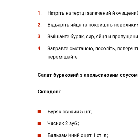
Натріть на тертці запечений й очищений
Відваріть яйця та покришіть невелики
Змішайте буряк, сир, яйця й пропущени
Заправте сметаною, посоліть, поперчіт
перемішайте.
Салат буряковий з апельсиновим соусом
Складові:
Буряк свіжий 5 шт.;
Часник 2 зуб.;
Бальзамічний оцет 1 ст. л.;