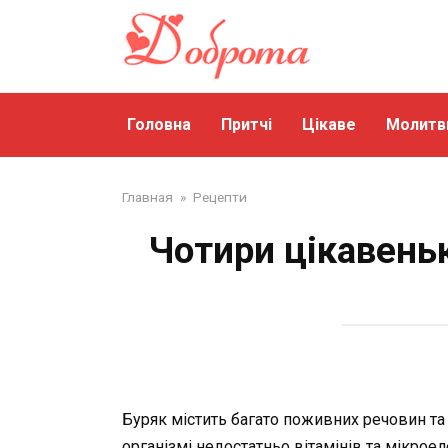
Перейти
до
змісту
Головна
Притчі
Цікаве
Молитв
Главная
»
Рецепти
Чотири цікавеньк
Буряк містить багато поживних речовин та 
організмі недостатньо вітамінів та мікроел