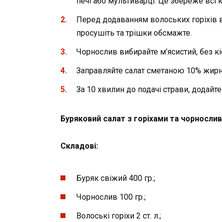
печі або мультиварці. Це збереже всі 
Перед додаванням волоських горіхів в 
просушіть та трішки обсмажте.
Чорнослив вибирайте м’ясистий, без к
Заправляйте салат сметаною 10% жирн
За 10 хвилин до подачі страви, додайт
Буряковий салат з горіхами та чорносли
Складові:
Буряк свіжий 400 гр.;
Чорнослив 100 гр.;
Волоські горіхи 2 ст. л.;