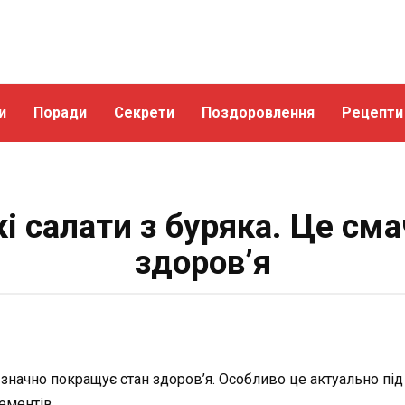
и
Поради
Секрети
Поздоровлення
Рецепти
і салати з буряка. Це сма
здоров’я
значно покращує стан здоров’я. Особливо це актуально під 
ементів.