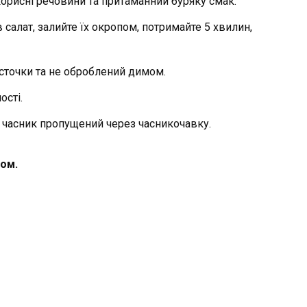
корисні речовини та притаманний буряку смак.
салат, залийте їх окропом, потримайте 5 хвилин,
істочки та не оброблений димом.
ості.
е часник пропущений через часникочавку.
вом.