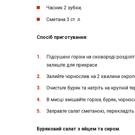
Часник 2 зубки;
Сметана 3 ст. л.
Спосіб приготування:
Підсушені горіхи на сковороді розділі
залиште для прикраси.
Залийте чорнослив на 2 хвилини окроп
Очистьте буряк та натріть на крупній тер
В мисці змішайте горіхи, буряк, чорно
Заправте салат сметаною, перекладіть
Буряковий салат з яйцем та сиром.