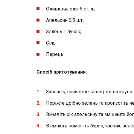
Оливкова олія 5 ст. л.;
Апельсин 0,5 шт.;
Зелень 1 пучок;
Сіль;
Перець.
Спосіб приготування:
Запечіть, почистьте та натріть на крупні
Поріжте дрібно зелень та пропустіть ч
Вичавіть сік апельсину та змішайте йог
В ємність помістіть буряк, часник, зел