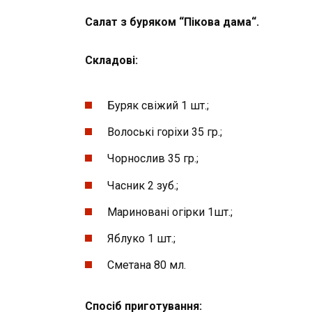
Салат з буряком
“
Пікова дама
“
.
Складові:
Буряк свіжий 1 шт.;
Волоські горіхи 35 гр.;
Чорнослив 35 гр.;
Часник 2 зуб.;
Мариновані огірки 1шт.;
Яблуко 1 шт.;
Сметана 80 мл.
Спосіб приготування: