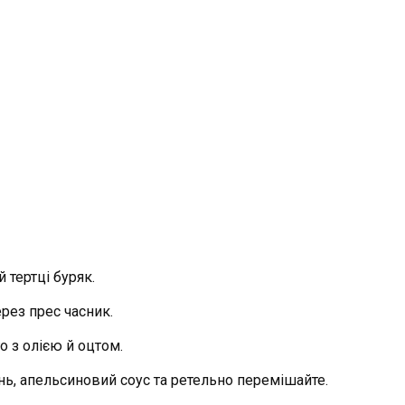
й тертці буряк.
ерез прес часник.
о з олією й оцтом.
ень, апельсиновий соус та ретельно перемішайте.