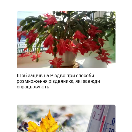
Щоб зацвів на Різдво: три способи
розмноження різдвяника, які завжди
спрацьовують