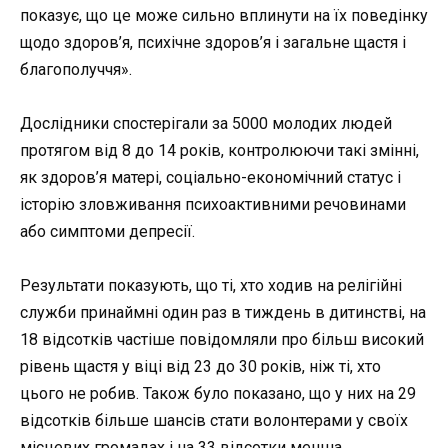
показує, що це може сильно вплинути на їх поведінку
щодо здоров’я, психічне здоров’я і загальне щастя і
благополуччя».
Дослідники спостерігали за 5000 молодих людей
протягом від 8 до 14 років, контролюючи такі змінні,
як здоров’я матері, соціально-економічний статус і
історію зловживання психоактивними речовинами
або симптоми депресії.
Результати показують, що ті, хто ходив на релігійні
служби принаймні один раз в тиждень в дитинстві, на
18 відсотків частіше повідомляли про більш високий
рівень щастя у віці від 23 до 30 років, ніж ті, хто
цього не робив. Також було показано, що у них на 29
відсотків більше шансів стати волонтерами у своїх
місцевих громадах і на 33 відсотки менша