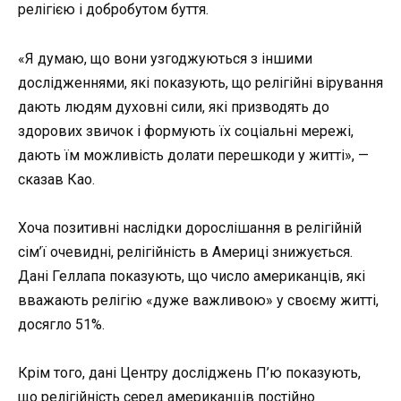
релігією і добробутом буття.
«Я думаю, що вони узгоджуються з іншими
дослідженнями, які показують, що релігійні вірування
дають людям духовні сили, які призводять до
здорових звичок і формують їх соціальні мережі,
дають їм можливість долати перешкоди у житті», —
сказав Као.
Хоча позитивні наслідки дорослішання в релігійній
сім’ї очевидні, релігійність в Америці знижується.
Дані Геллапа показують, що число американців, які
вважають релігію «дуже важливою» у своєму житті,
досягло 51%.
Крім того, дані Центру досліджень П’ю показують,
що релігійність серед американців постійно