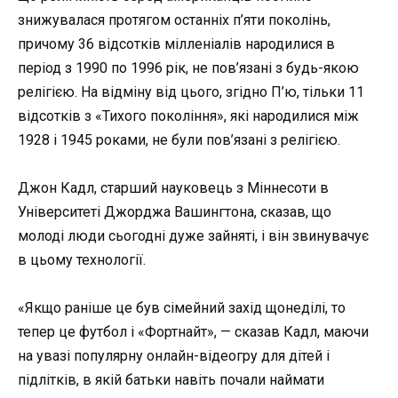
знижувалася протягом останніх п’яти поколінь,
причому 36 відсотків мілленіалів народилися в
період з 1990 по 1996 рік, не пов’язані з будь-якою
релігією. На відміну від цього, згідно П’ю, тільки 11
відсотків з «Тихого покоління», які народилися між
1928 і 1945 роками, не були пов’язані з релігією.
Джон Кадл, старший науковець з Міннесоти в
Університеті Джорджа Вашингтона, сказав, що
молоді люди сьогодні дуже зайняті, і він звинувачує
в цьому технології.
«Якщо раніше це був сімейний захід щонеділі, то
тепер це футбол і «Фортнайт», — сказав Кадл, маючи
на увазі популярну онлайн-відеогру для дітей і
підлітків, в якій батьки навіть почали наймати