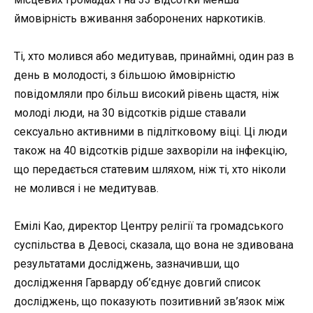
ймовірність вживання заборонених наркотиків.
Ті, хто молився або медитував, принаймні, один раз в
день в молодості, з більшою ймовірністю
повідомляли про більш високий рівень щастя, ніж
молоді люди, на 30 відсотків рідше ставали
сексуально активними в підлітковому віці. Ці люди
також на 40 відсотків рідше захворіли на інфекцію,
що передається статевим шляхом, ніж ті, хто ніколи
не молився і не медитував.
Емілі Као, директор Центру релігії та громадського
суспільства в Девосі, сказала, що вона не здивована
результатами досліджень, зазначивши, що
дослідження Гарварду об’єднує довгий список
досліджень, що показують позитивний зв’язок між