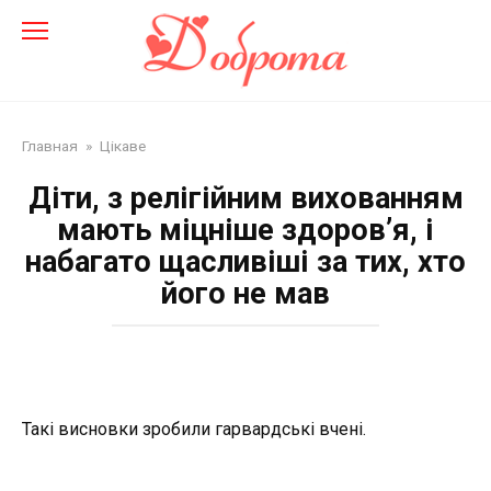
Перейти
до
змісту
Главная
»
Цікаве
Діти, з релігійним вихованням
мають міцніше здоров’я, і
набагато щасливіші за тих, хто
його не мав
Такі висновки зробили гарвардські вчені.