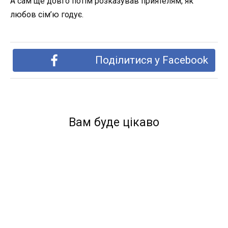
А сам ще довго потім розказував приятелям, як
любов сім’ю годує.
Поділитися у Facebook
Вам буде цікаво