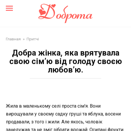
Перейти
до
змісту
Главная
»
Притчі
Добра жінка, яка врятувала
свою сім’ю від голоду своєю
любов’ю.
Жила в маленькому селі проста сім’я. Вони
вирощували у своєму садку груші та яблука, восени
продавали, з того і жили. Але якось, чоловік
занедужав та не зміг зібрати врожай. Осипані фрукти