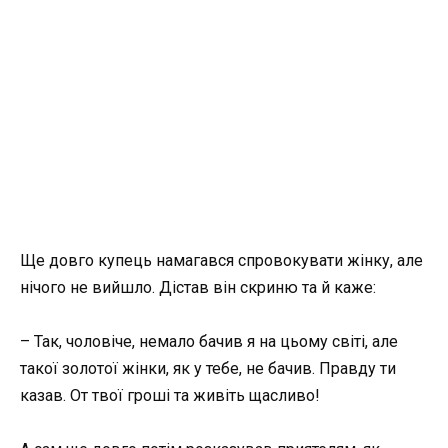
Ще довго купець намагався спровокувати жінку, але
нічого не вийшло. Дістав він скриню та й каже:
– Так, чоловіче, немало бачив я на цьому світі, але
такої золотої жінки, як у тебе, не бачив. Правду ти
казав. От твої гроші та живіть щасливо!