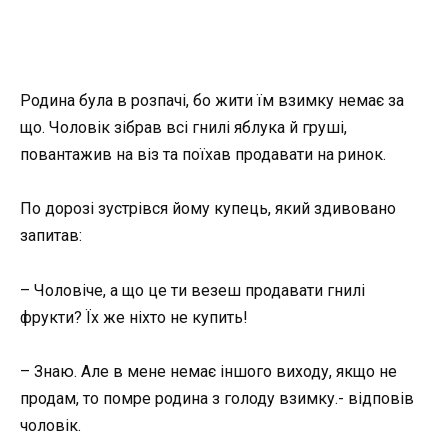
Родина була в розпачі, бо жити їм взимку немає за
що. Чоловік зібрав всі гнилі яблука й груші,
повантажив на віз та поїхав продавати на ринок.
По дорозі зустрівся йому купець, який здивовано
запитав:
– Чоловіче, а що це ти везеш продавати гнилі
фрукти? Їх же ніхто не купить!
– Знаю. Але в мене немає іншого виходу, якщо не
продам, то помре родина з голоду взимку.- відповів
чоловік.