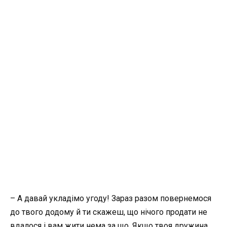
– А давай укладімо угоду! Зараз разом повернемося
до твого додому й ти скажеш, що нічого продати не
вдалося і вам жити нема за що. Якщо твоя дружина