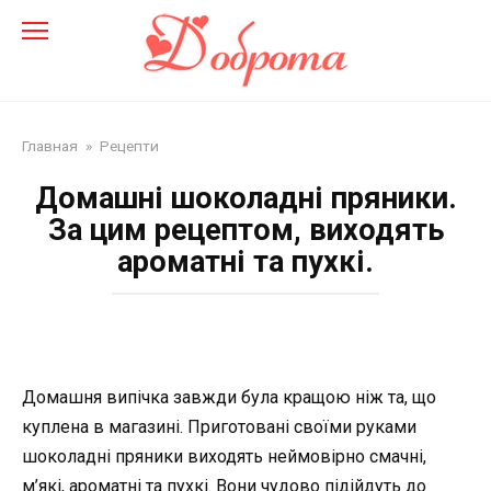
Перейти
до
змісту
Главная
»
Рецепти
Домашні шоколадні пряники.
За цим рецептом, виходять
ароматні та пухкі.
Домашня випічка завжди була кращою ніж та, що
куплена в магазині. Приготовані своїми руками
шоколадні пряники виходять неймовірно смачні,
м’які, ароматні та пухкі. Вони чудово підійдуть до