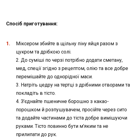
Спосіб приготування:
Міксером збийте в щільну піну яйця разом з
цукром та дрібкою солі.
2. До суміші по черзі потрібно додати сметану,
мед, спеції згідно з рецептом, олію та все добре
перемішайте до однорідної маси.
3. Натріть цедру на тертці з дрібними отворами та
покладіть в тісто.
4. З’єднайте пшеничне борошно з какао-
порошком й розпушувачем, просійте через сито
та додайте частинами до тіста добре вимішуючи
руками. Тісто повинно бути м’яким та не
прилипати до рук.