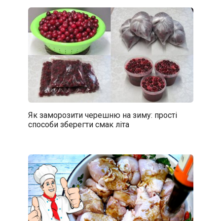
Як заморозити черешню на зиму: прості
способи зберегти смак літа