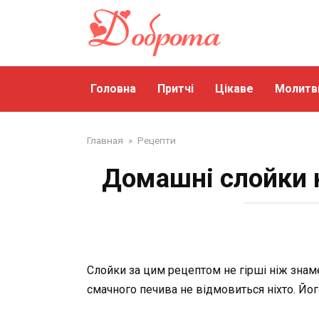
Перейти
до
змісту
Головна
Притчі
Цікаве
Молитв
Главная
»
Рецепти
Домашні слойки н
Слойки за цим рецептом не гірші ніж знаме
смачного печива не відмовиться ніхто. Йог