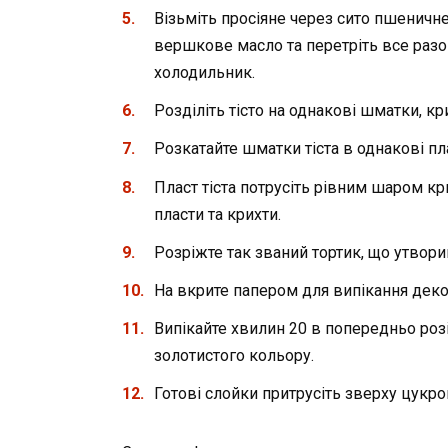
Візьміть просіяне через сито пшеничне
вершкове масло та перетріть все разо
холодильник.
Розділіть тісто на однакові шматки, крих
Розкатайте шматки тіста в однакові пл
Пласт тіста потрусіть рівним шаром кри
пласти та крихти.
Розріжте так званий тортик, що утворив
На вкрите папером для випікання деко 
Випікайте хвилин 20 в попередньо розіг
золотистого кольору.
Готові слойки притрусіть зверху цукр