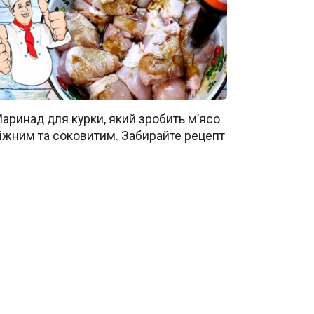
аринад для курки, який зробить м’ясо
іжним та соковитим. Забирайте рецепт