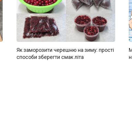
Як заморозити черешню на зиму: прості
М
способи зберегти смак літа
н