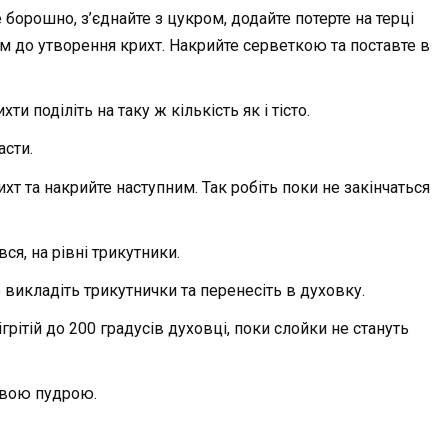
 борошно, з’єднайте з цукром, додайте потерте на терці
м до утворення крихт. Накрийте серветкою та поставте в
ти поділіть на таку ж кількість як і тісто.
асти.
хт та накрийте наступним. Так робіть поки не закінчаться
ся, на рівні трикутники.
викладіть трикутнички та перенесіть в духовку.
рітій до 200 градусів духовці, поки слойки не стануть
овою пудрою.