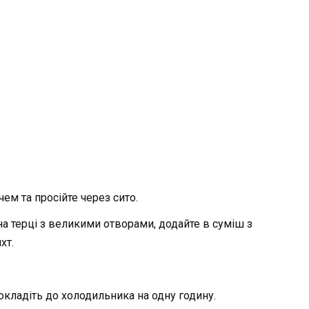
м та просійте через сито.
 терці з великими отворами, додайте в суміш з
хт.
окладіть до холодильника на одну годину.