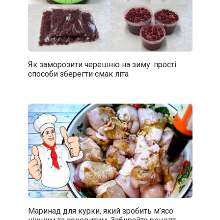
Як заморозити черешню на зиму: прості
способи зберегти смак літа
Маринад для курки, який зробить м’ясо
ніжним та соковитим. Забирайте рецепт