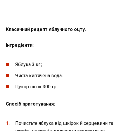
Класичний рецепт яблучного оцту.
Інгредієнти:
Яблука 3 кг.;
Чиста кип’ячена вода;
Цукор пісок 300 гр.
Спосіб приготування:
Почистьте яблука від шкірок й серцевини та