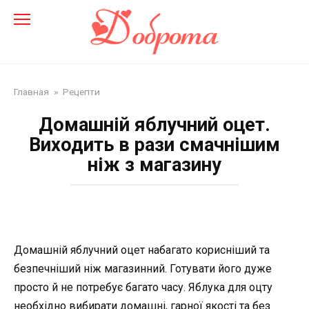
Перейти
до
змісту
Главная
»
Рецепти
Домашній яблучний оцет.
Виходить в рази смачнішим
ніж з магазину
Домашній яблучний оцет набагато корисніший та
безпечніший ніж магазинний. Готувати його дуже
просто й не потребує багато часу. Яблука для оцту
необхідно вибирати домашні, гарної якості та без