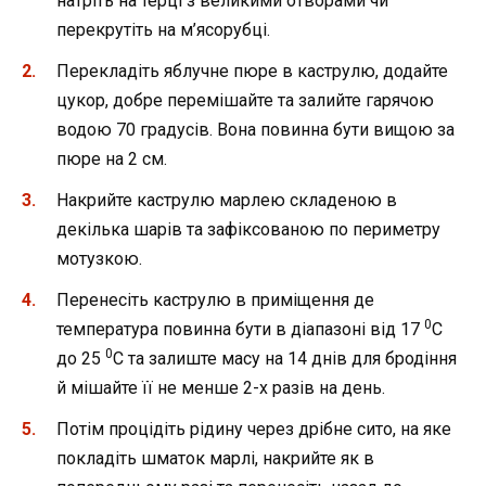
натріть на терці з великими отворами чи
перекрутіть на м’ясорубці.
Перекладіть яблучне пюре в каструлю, додайте
цукор, добре перемішайте та залийте гарячою
водою 70 градусів. Вона повинна бути вищою за
пюре на 2 см.
Накрийте каструлю марлею складеною в
декілька шарів та зафіксованою по периметру
мотузкою.
Перенесіть каструлю в приміщення де
0
температура повинна бути в діапазоні від 17
С
0
до 25
С та залиште масу на 14 днів для бродіння
й мішайте її не менше 2-х разів на день.
Потім процідіть рідину через дрібне сито, на яке
покладіть шматок марлі, накрийте як в