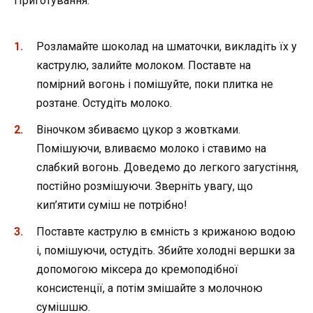
Приготування:
Розламайте шоколад на шматочки, викладіть їх у
каструлю, залийте молоком. Поставте на
помірний вогонь і помішуйте, поки плитка не
розтане. Остудіть молоко.
Віночком збиваємо цукор з жовтками.
Помішуючи, вливаємо молоко і ставимо на
слабкий вогонь. Доведемо до легкого загустіння,
постійно розмішуючи. Зверніть увагу, що
кип’ятити суміш не потрібно!
Поставте каструлю в ємність з крижаною водою
і, помішуючи, остудіть. Збийте холодні вершки за
допомогою міксера до кремоподібної
консистенції, а потім змішайте з молочною
сумішшю.