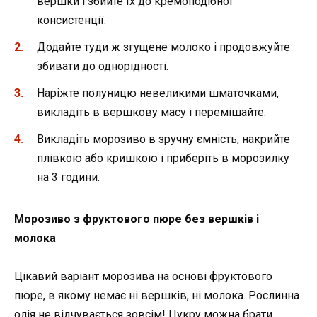
вершки і збийте їх до кремоподібної
консистенції.
Додайте туди ж згущене молоко і продовжуйте
збивати до однорідності.
Наріжте полуницю невеликими шматочками,
викладіть в вершкову масу і перемішайте.
Викладіть морозиво в зручну ємність, накрийте
плівкою або кришкою і приберіть в морозилку
на 3 години.
Морозиво з фруктового пюре без вершків і
молока
Цікавий варіант морозива на основі фруктового
пюре, в якому немає ні вершків, ні молока. Рослинна
олія не відчувається зовсім! Цукру можна брати