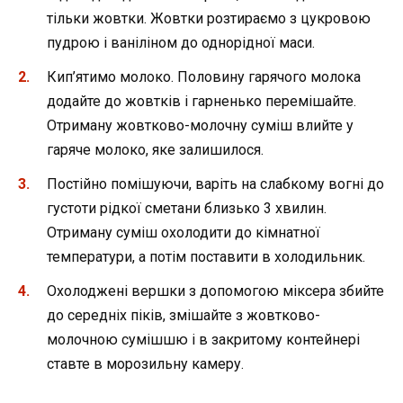
тільки жовтки. Жовтки розтираємо з цукровою
пудрою і ваніліном до однорідної маси.
Кип’ятимо молоко. Половину гарячого молока
додайте до жовтків і гарненько перемішайте.
Отриману жовтково-молочну суміш влийте у
гаряче молоко, яке залишилося.
Постійно помішуючи, варіть на слабкому вогні до
густоти рідкої сметани близько 3 хвилин.
Отриману суміш охолодити до кімнатної
температури, а потім поставити в холодильник.
Охолоджені вершки з допомогою міксера збийте
до середніх піків, змішайте з жовтково-
молочною сумішшю і в закритому контейнері
ставте в морозильну камеру.