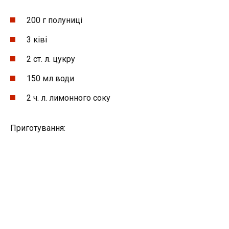
200 г полуниці
3 ківі
2 ст. л. цукру
150 мл води
2 ч. л. лимонного соку
Приготування: