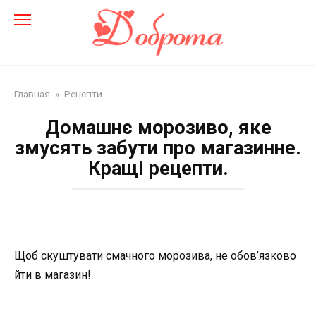
Перейти
до
змісту
Главная
»
Рецепти
Домашнє морозиво, яке
змусять забути про магазинне.
Кращі рецепти.
Щоб скуштувати смачного морозива, не обов’язково
йти в магазин!