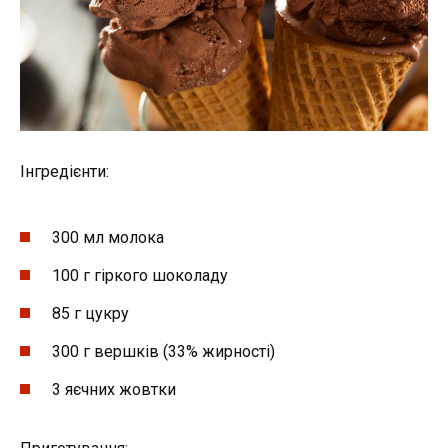
Інгредієнти:
300 мл молока
100 г гіркого шоколаду
85 г цукру
300 г вершків (33% жирності)
3 яєчних жовтки