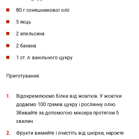
80 г соняшникової олії
5 яєць
2 апельсина
2 банана
1 ст. л. ванільного цукру
Приготування:
Відокремлюємо білки від жовтків. У жовтки
додаємо 100 грамів цукру і рослинну олію.
Збивайте за допомогою міксера протягом 5
хвилин.
Фрукти вимийте і очистіть від шкірки, наріжте