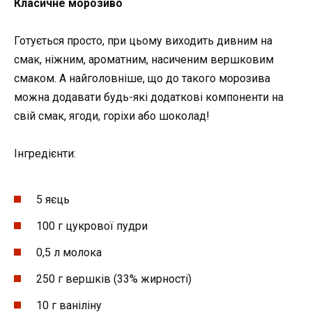
Класичне морозиво
Готується просто, при цьому виходить дивним на
смак, ніжним, ароматним, насиченим вершковим
смаком. А найголовніше, що до такого морозива
можна додавати будь-які додаткові компоненти на
свій смак, ягоди, горіхи або шоколад!
Інгредієнти:
5 яєць
100 г цукрової пудри
0,5 л молока
250 г вершків (33% жирності)
10 г ваніліну