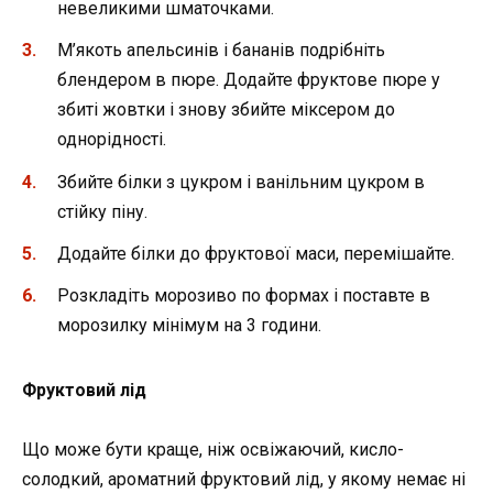
невеликими шматочками.
М’якоть апельсинів і бананів подрібніть
блендером в пюре. Додайте фруктове пюре у
збиті жовтки і знову збийте міксером до
однорідності.
Збийте білки з цукром і ванільним цукром в
стійку піну.
Додайте білки до фруктової маси, перемішайте.
Розкладіть морозиво по формах і поставте в
морозилку мінімум на 3 години.
Фруктовий лід
Що може бути краще, ніж освіжаючий, кисло-
солодкий, ароматний фруктовий лід, у якому немає ні