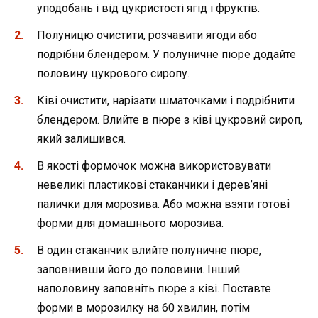
уподобань і від цукристості ягід і фруктів.
Полуницю очистити, розчавити ягоди або
подрібни блендером. У полуничне пюре додайте
половину цукрового сиропу.
Ківі очистити, нарізати шматочками і подрібнити
блендером. Влийте в пюре з ківі цукровий сироп,
який залишився.
В якості формочок можна використовувати
невеликі пластикові стаканчики і дерев’яні
палички для морозива. Або можна взяти готові
форми для домашнього морозива.
В один стаканчик влийте полуничне пюре,
заповнивши його до половини. Інший
наполовину заповніть пюре з ківі. Поставте
форми в морозилку на 60 хвилин, потім